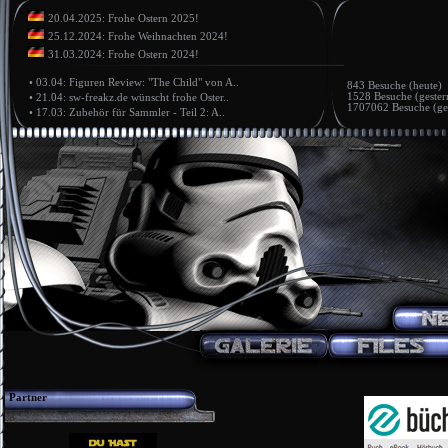
20.04.2025: Frohe Ostern 2025!
25.12.2024: Frohe Weihnachten 2024!
31.03.2024: Frohe Ostern 2024!
•
03.04: Figuren Review: "The Child" von A..
843 Besuche (heute)
1528 Besuche (gester
•
21.04: sw-freakz.de wünscht frohe Oster..
1707062 Besuche (ge
•
17.03: Zubehör für Sammler - Teil 2: A..
Partner