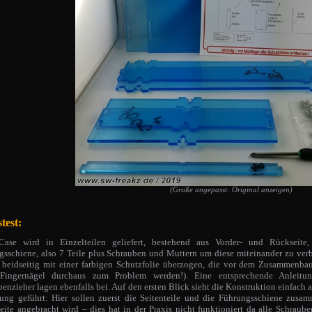
(Größe angepasst: Original anzeigen)
test:
Case wird in Einzelteilen geliefert, bestehend aus Vorder- und Rückseite,
sschiene, also 7 Teile plus Schrauben und Muttern um diese miteinander zu verbi
, beidseitig mit einer farbigen Schutzfolie überzogen, die vor dem Zusammenb
Fingernägel durchaus zum Problem werden!). Eine entsprechende Anleitun
enzieher lagen ebenfalls bei. Auf den ersten Blick sieht die Konstruktion einfach a
rung geführt: Hier sollen zuerst die Seitenteile und die Führungsschiene zusa
eite angebracht wird – dies hat in der Praxis nicht funktioniert da alle Schraube