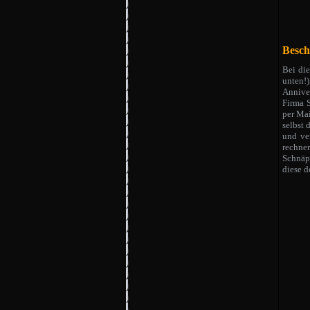
Besch
Bei di
unten!
Anniver
Firma 
per Ma
selbst 
und ve
rechner
Schnäpp
diese d