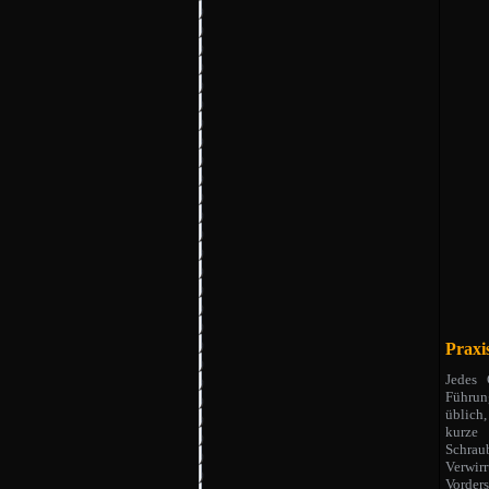
Praxis
Jedes 
Führung
üblich
kurze 
Schraub
Verwir
Vorders