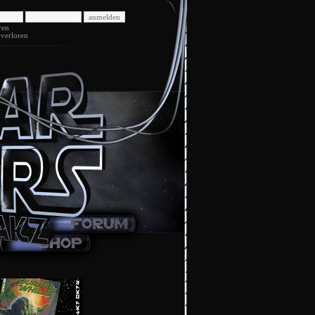
ren
 verloren