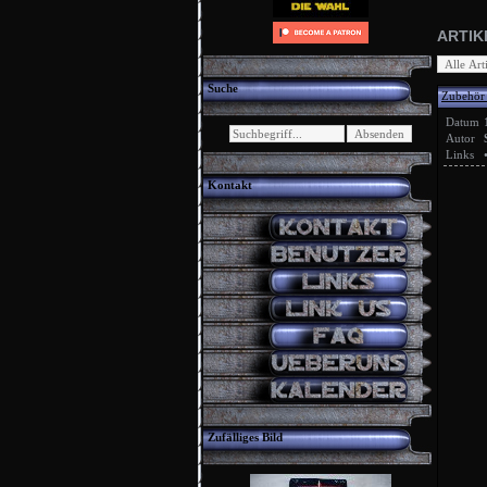
ARTIK
Suche
Zubehör 
Datum
Autor
Links
Kontakt
Zufälliges Bild