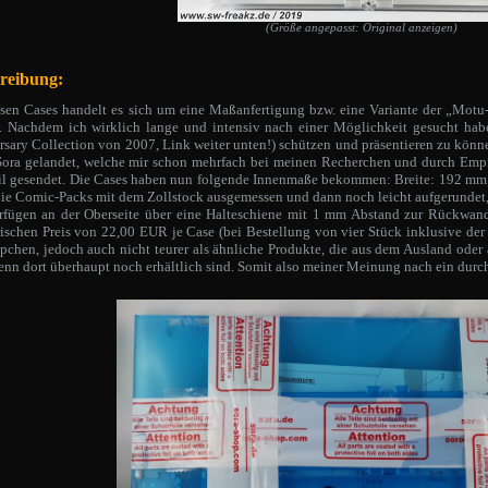
(Größe angepasst: Original anzeigen)
reibung:
esen Cases handelt es sich um eine Maßanfertigung bzw. eine Variante der „Motu
). Nachdem ich wirklich lange und intensiv nach einer Möglichkeit gesucht hab
sary Collection von 2007, Link weiter unten!) schützen und präsentieren zu könn
Sora gelandet, welche mir schon mehrfach bei meinen Recherchen und durch Empf
il gesendet. Die Cases haben nun folgende Innenmaße bekommen: Breite: 192 mm,
die Comic-Packs mit dem Zollstock ausgemessen und dann noch leicht aufgerundet, 
rfügen an der Oberseite über eine Halteschiene mit 1 mm Abstand zur Rückwand,
ischen Preis von 22,00 EUR je Case (bei Bestellung von vier Stück inklusive der
chen, jedoch auch nicht teurer als ähnliche Produkte, die aus dem Ausland oder 
enn dort überhaupt noch erhältlich sind. Somit also meiner Meinung nach ein durcha