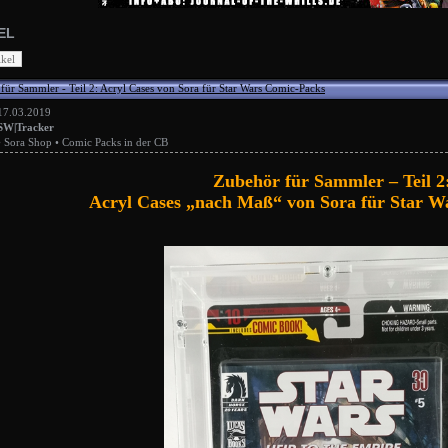
EL
für Sammler - Teil 2: Acryl Cases von Sora für Star Wars Comic-Packs
17.03.2019
SW|Tracker
•
Sora Shop
•
Comic Packs in der CB
Zubehör für Sammler – Teil 2
Acryl Cases „nach Maß“ von Sora für Star W