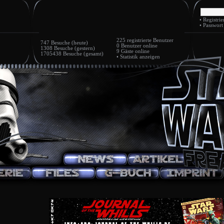
•
Registrie
•
Passwort
225
registrierte Benutzer
747 Besuche (heute)
0 Benutzer
online
1308 Besuche (gestern)
9 Gäste
online
1705438 Besuche (gesamt)
•
Statistik anzeigen