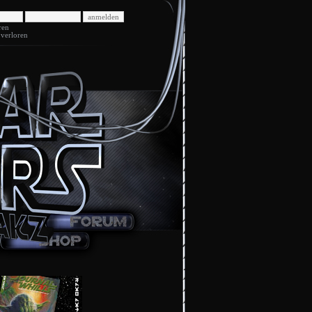
ren
 verloren