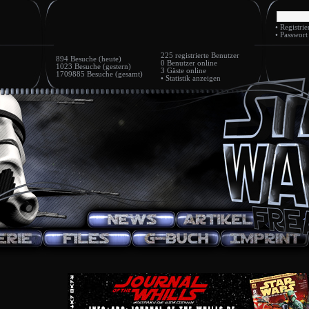
•
Registrie
•
Passwort
225
registrierte Benutzer
894 Besuche (heute)
0 Benutzer
online
1023 Besuche (gestern)
3 Gäste
online
1709885 Besuche (gesamt)
•
Statistik anzeigen