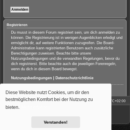
Registrieren
Du musst in diesem Forum registriert sein, um dich anmelden zu
können. Die Registrierung ist in wenigen Augenblicken erledigt und
ermöglicht dir, auf weitere Funktionen zuzugreifen. Die Board-
Administration kann registrierten Benutzern auch zusätzliche
Berechtigungen zuweisen. Beachte bitte unsere
Nutzungsbedingungen und die verwandten Regelungen, bevor du
dich registrierst. Bitte beachte auch die jeweiligen Forenregeln,
wenn du dich in diesem Board bewegst.
Nutzungsbedingungen
|
Datenschutzrichtlinie
Registrieren
Diese Website nutzt Cookies, um dir den
bestmöglichen Komfort bei der Nutzung zu
Foren-Übersicht
Alle Zeiten sind
UTC+02:00
bieten.
Mehr erfahren
Powered by
phpBB
® Forum Software © phpBB Limited
Deutsche Übersetzung durch
phpBB.de
Style: Carbon by Joyce&Luna
phpBB-Style-Design
Verstanden!