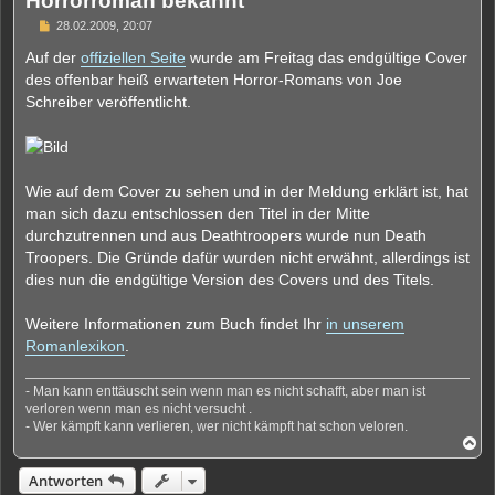
Horrorroman bekannt
B
28.02.2009, 20:07
e
i
Auf der
offiziellen Seite
wurde am Freitag das endgültige Cover
t
des offenbar heiß erwarteten Horror-Romans von Joe
r
a
Schreiber veröffentlicht.
g
Wie auf dem Cover zu sehen und in der Meldung erklärt ist, hat
man sich dazu entschlossen den Titel in der Mitte
durchzutrennen und aus Deathtroopers wurde nun Death
Troopers. Die Gründe dafür wurden nicht erwähnt, allerdings ist
dies nun die endgültige Version des Covers und des Titels.
Weitere Informationen zum Buch findet Ihr
in unserem
Romanlexikon
.
- Man kann enttäuscht sein wenn man es nicht schafft, aber man ist
verloren wenn man es nicht versucht .
- Wer kämpft kann verlieren, wer nicht kämpft hat schon veloren.
N
a
c
Antworten
h