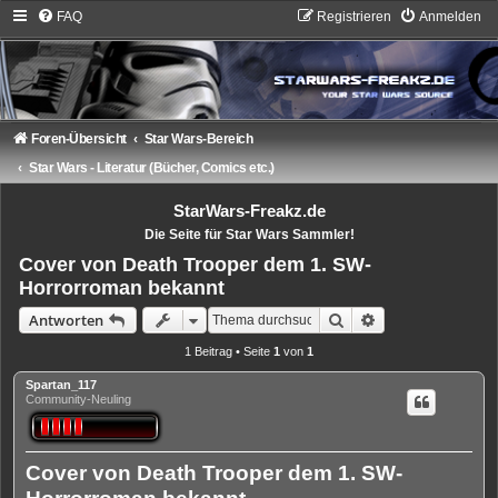
FAQ
Registrieren
Anmelden
Foren-Übersicht
Star Wars-Bereich
Star Wars - Literatur (Bücher, Comics etc.)
StarWars-Freakz.de
Die Seite für Star Wars Sammler!
Cover von Death Trooper dem 1. SW-
Horrorroman bekannt
Suche
Erweiterte Suche
Antworten
1 Beitrag • Seite
1
von
1
Spartan_117
Community-Neuling
Cover von Death Trooper dem 1. SW-