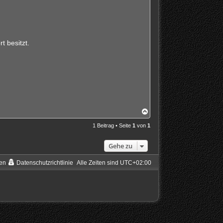
t besitzt.
N
a
c
1 Beitrag • Seite
1
von
1
h
o
Gehe zu
b
e
n
en
Datenschutzrichtlinie
Alle Zeiten sind
UTC+02:00