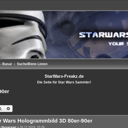
 - Basar
Suche/Biete Listen
StarWars-Freakz.de
Die Seite für Star Wars Sammler!
90er
Suche
Erweiterte Suche
r Wars Hologrammbild 3D 80er-90er
n
Novacean
»
26.12.2019, 15:26