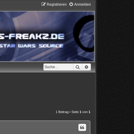
Registrieren
Anmelden
Suche
Erweiterte Suche
1 Beitrag • Seite
1
von
1