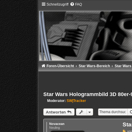
Schnellzugriff
FAQ
Foren-Übersicht
Star Wars-Bereich
Star Wars
Star Wars Hologrammbild 3D 80er-
Moderator:
SW|Tracker
Antworten
Sta
Novacean
Neuling
B
vo