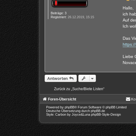
e
i
Hallo,
t
Beiträge:
3
ich ha
r
Registriert:
26.12.2019, 15:15
a
Auf de
g
Ich wo
Das Vi
https:/
Liebe 
Novac
Antworten
Zurück zu „Suche/Biete Listen“
Foren-Übersicht
Ko
Powered by
phpBB
® Forum Software © phpBB Limited
Deutsche Übersetzung durch
phpBB.de
Style: Carbon by Joyce&Luna
phpBB-Style-Design