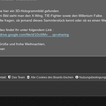
be hier ein 3D-Hologrammbild gefunden.
m Bild sieht man den X-Wing, TIE-Fighter sowie den Millenium Falke.
llte fragen, ob jemand dieses Sammlerstück kennt oder ob es einen Wer
deo findet Ihr unter folgendem Link :
/drive.google.com/file/d/1Dc6lMv ... sp=sharing
Grüße und frohe Weihnachten,
ean
ntakt
Das Team
Alle Cookies des Boards löschen
Nutzungsbedingung