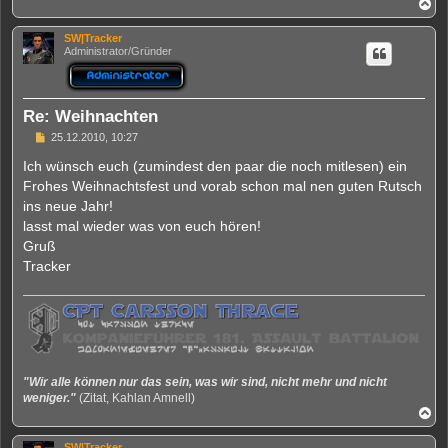
N
g
a
c
SW|Tracker
h
Administrator/Gründer
o
b
e
n
Re: Weihnachten
B
25.12.2010, 10:27
e
i
Ich wünsch euch (zumindest den paar die noch mitlesen) ein
t
Frohes Weihnachtsfest und vorab schon mal nen guten Rutsch
r
a
ins neue Jahr!
g
lasst mal wieder was von euch hören!
Gruß
Tracker
"Wir alle können nur das sein, was wir sind, nicht mehr und nicht
weniger."
(Zitat, Kahlan Amnell)
N
a
c
SW|Tracker