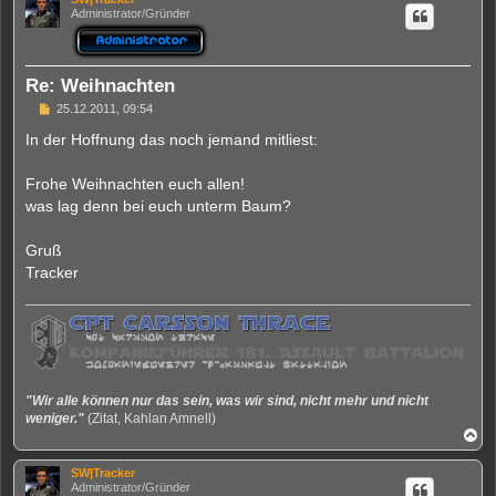
h
Administrator/Gründer
o
b
e
n
Re: Weihnachten
B
25.12.2011, 09:54
e
i
In der Hoffnung das noch jemand mitliest:
t
r
a
Frohe Weihnachten euch allen!
g
was lag denn bei euch unterm Baum?
Gruß
Tracker
"Wir alle können nur das sein, was wir sind, nicht mehr und nicht
weniger."
(Zitat, Kahlan Amnell)
N
a
c
SW|Tracker
h
Administrator/Gründer