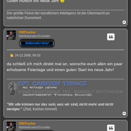
Guten Rutsch ins Neue Jahr
r
a
g
Der größte Feind der künstlichen Intelligenz ist die Übermacht an
natürlicher Dummheit.
N
a
c
SW|Tracker
h
Administrator/Gründer
o
b
e
n
B
24.12.2008, 09:33
e
i
da schließ ich mich direkt mal an, wünsche euch allen ein paar
t
erholsame Feiertage und einen guten Start ins neue Jahr!
r
a
g
"Wir alle können nur das sein, was wir sind, nicht mehr und nicht
weniger."
(Zitat, Kahlan Amnell)
N
a
c
SW|Tracker
h
Administrator/Gründer
o