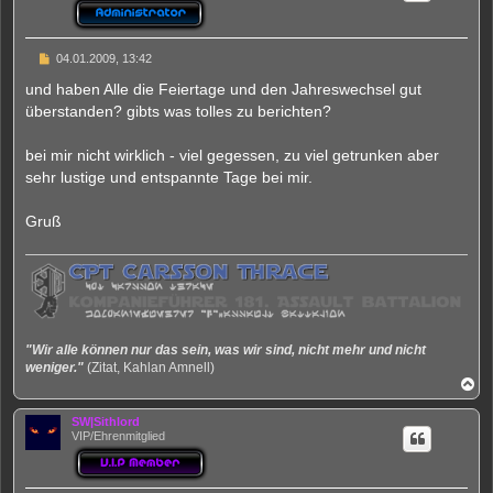
b
e
n
B
04.01.2009, 13:42
e
i
und haben Alle die Feiertage und den Jahreswechsel gut
t
überstanden? gibts was tolles zu berichten?
r
a
g
bei mir nicht wirklich - viel gegessen, zu viel getrunken aber
sehr lustige und entspannte Tage bei mir.
Gruß
"Wir alle können nur das sein, was wir sind, nicht mehr und nicht
weniger."
(Zitat, Kahlan Amnell)
N
a
c
SW|Sithlord
h
VIP/Ehrenmitglied
o
b
e
n