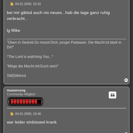
B
04.01.2009, 15:42
e
i
bei mir gibtsd auch nix neues...hab die tage ganz ruhig
t
verbracht...
r
a
g
lg Mike
"Üben in Geduld Du musst Dich, junger Padawan. Die Macht ist stark in
Dir!"
*The Lord is watching You...*
"Möge die Macht mit Euch sein!"
SW|Sithlord
N
a
c
mastercong
h
Community-Mitglied
o
b
e
n
B
04.01.2009, 19:46
e
i
war leider einbisseel krank
t
r
a