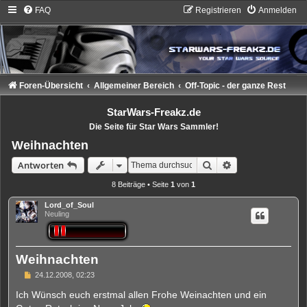
FAQ
Registrieren
Anmelden
Foren-Übersicht
Allgemeiner Bereich
Off-Topic - der ganze Rest
StarWars-Freakz.de
Die Seite für Star Wars Sammler!
Weihnachten
Suche
Erweiterte Suche
Antworten
8 Beiträge • Seite
1
von
1
Lord_of_Soul
Neuling
Weihnachten
B
24.12.2008, 02:23
e
i
Ich Wünsch euch erstmal allen Frohe Weinachten und ein
t