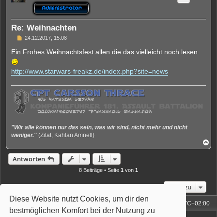
o
b
e
n
Re: Weihnachten
B
24.12.2017, 15:08
e
i
Ein Frohes Weihnachtsfest allen die das vielleicht noch lesen
t
r
a
http://www.starwars-freakz.de/index.php?site=news
g
"Wir alle können nur das sein, was wir sind, nicht mehr und nicht
weniger."
(Zitat, Kahlan Amnell)
N
a
c
Antworten
h
o
8 Beiträge • Seite
1
von
1
b
e
Gehe zu
n
Diese Website nutzt Cookies, um dir den
Foren-Übersicht
Alle Zeiten sind
UTC+02:00
bestmöglichen Komfort bei der Nutzung zu
Powered by
phpBB
® Forum Software © phpBB Limited