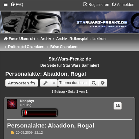
FAQ
Registrieren
Anmelden
Foren-Übersicht
Archiv
Archiv - Rollenspiel
Lexikon
Rollenspiel Charaktere
Böse Charaktere
StarWars-Freakz.de
Die Seite für Star Wars Sammler!
Personalakte: Abaddon, Rogal
Suche
Erweiterte Suche
Antworten
1 Beitrag • Seite
1
von
1
Neophyt
Neuling
Personalakte: Abaddon, Rogal
B
20.05.2009, 22:12
e