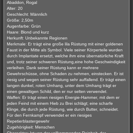
i
Abaddon, Rogal
t
Alter: 20
r
a
Geschlecht: Männlich
g
Größe: 2,50m
Augenfarbe: Grün
Haare: Blond und kurz
Herkunft: Unbekannte Regionen
Merkmale: Er trägt eine große lila Rüstung mit einer goldenen
Faust in der Mitte als Symbol. Viele seiner Körperteile wurden
durch Implantate ersetzt, welche ihm eine übernatürliche Kraft
und, trotz seiner schweren Rüstung,eine hohe Geschwindigkeit
verleihen. Dank seiner Rüstung kann er mehrere
Gewehrschüsse, ohne Schaden zu nehmen, einstecken. Er ist
riesig und wegen seiner Rüstung sehr auffallend. Er trägt einen
langen dunkel, roten Umhang, unter dem Umhang trägt er
einen gewaltigen Schild, den er nur selten verwendet.
Waffen: Er trägt einen riesigen Energie-Hammer, mit dem er
jeden Feind mit einem Hieb zu Brei schlägt; eine scharfe
Klinge, die durch jede Rüstung, wie durch Butter, schneidet.
Für den Fernkampf verwendet er ein riesiges
Repetierblastergewehr
Zugehörigkeit: Menschen