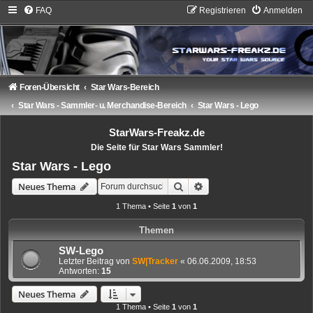
FAQ
Registrieren
Anmelden
Foren-Übersicht
Star Wars-Bereich
Star Wars - Sammler- u. Merchandise-Bereich
Star Wars - Lego
StarWars-Freakz.de
Die Seite für Star Wars Sammler!
Star Wars - Lego
Suche
Erweiterte Suche
Neues Thema
1 Thema • Seite
1
von
1
Themen
SW-Lego
Letzter Beitrag von
SW|Tracker
«
06.06.2009, 18:53
Antworten:
15
Neues Thema
1 Thema • Seite
1
von
1