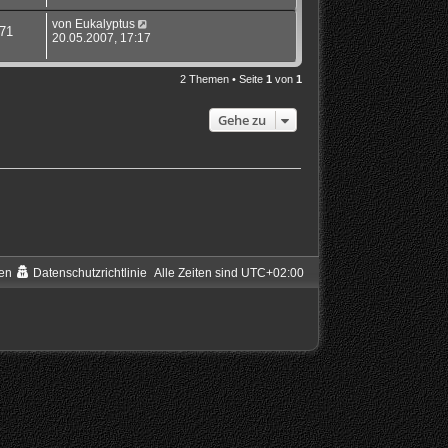
von
Eukalyptus
71
20.05.2007, 17:17
2 Themen • Seite
1
von
1
Gehe zu
en
Datenschutzrichtlinie
Alle Zeiten sind
UTC+02:00