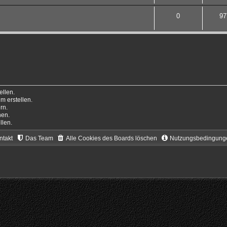
0
97
llen.
 erstellen.
rn.
hen.
llen.
ntakt
Das Team
Alle Cookies des Boards löschen
Nutzungsbedingung