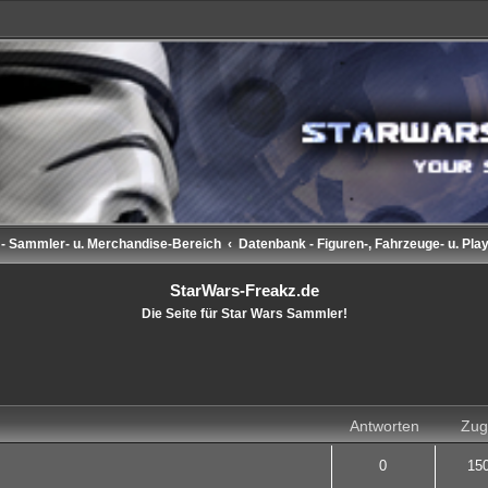
 - Sammler- u. Merchandise-Bereich
Datenbank - Figuren-, Fahrzeuge- u. Pla
StarWars-Freakz.de
Die Seite für Star Wars Sammler!
rweiterte Suche
Antworten
Zugr
0
15