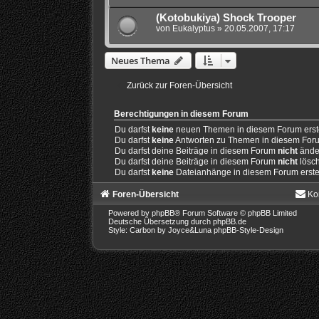
(Kotobukiya) Shock Trooper
von
Eukalyptus
» 20.05.2007, 17:17
Neues Thema
Zurück zur Foren-Übersicht
Berechtigungen in diesem Forum
Du darfst
keine
neuen Themen in diesem Forum erste
Du darfst
keine
Antworten zu Themen in diesem Forum
Du darfst deine Beiträge in diesem Forum
nicht
ände
Du darfst deine Beiträge in diesem Forum
nicht
lösc
Du darfst
keine
Dateianhänge in diesem Forum erste
Foren-Übersicht
Ko
Powered by
phpBB
® Forum Software © phpBB Limited
Deutsche Übersetzung durch
phpBB.de
Style: Carbon by Joyce&Luna
phpBB-Style-Design