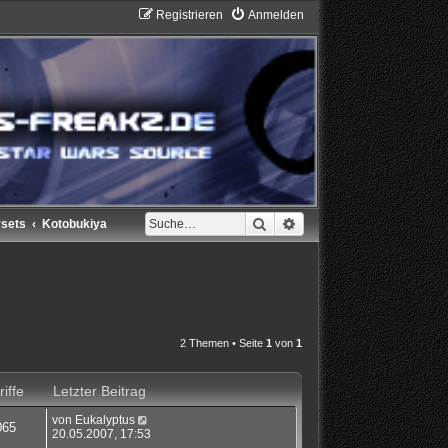
Registrieren
Anmelden
Suche
Erweiterte Suche
ysets
Kotobukiya
2 Themen • Seite
1
von
1
iffe
Letzter Beitrag
von
Eukalyptus
065
20.05.2007, 17:53