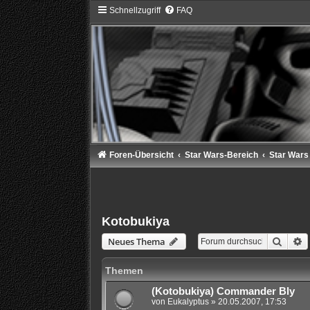
Schnellzugriff
FAQ
Foren-Übersicht
Star Wars-Bereich
Star Wars
Kotobukiya
Suche
E
Neues Thema
Themen
(Kotobukiya) Commander Bly
von
Eukalyptus
» 20.05.2007, 17:53