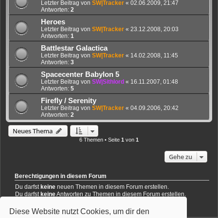
Letzter Beitrag von
SW|Tracker
«
02.06.2009, 21:47
Antworten:
2
Heroes
Letzter Beitrag von
SW|Tracker
«
23.12.2008, 20:03
Antworten:
1
Battlestar Galactica
Letzter Beitrag von
SW|Tracker
«
14.02.2008, 11:45
Antworten:
3
Spacecenter Babylon 5
Letzter Beitrag von
SW|Sithlord
«
16.11.2007, 01:48
Antworten:
5
Firefly / Serenity
Letzter Beitrag von
SW|Tracker
«
04.09.2006, 20:42
Antworten:
2
Neues Thema
6 Themen • Seite
1
von
1
Gehe zu
Berechtigungen in diesem Forum
Du darfst
keine
neuen Themen in diesem Forum erstellen.
Du darfst
keine
Antworten zu Themen in diesem Forum erstellen.
Du darfst deine Beiträge in diesem Forum
nicht
ändern.
Du darfst deine Beiträge in diesem Forum
nicht
löschen.
Diese Website nutzt Cookies, um dir den
Du darfst
keine
Dateianhänge in diesem Forum erstellen.