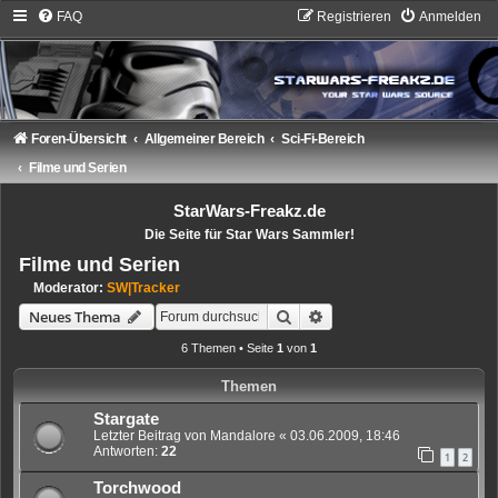
FAQ
Registrieren
Anmelden
Foren-Übersicht
Allgemeiner Bereich
Sci-Fi-Bereich
Filme und Serien
StarWars-Freakz.de
Die Seite für Star Wars Sammler!
Filme und Serien
Moderator:
SW|Tracker
Suche
Erweiterte Suche
Neues Thema
6 Themen • Seite
1
von
1
Themen
Stargate
Letzter Beitrag von
Mandalore
«
03.06.2009, 18:46
Antworten:
22
1
2
Torchwood