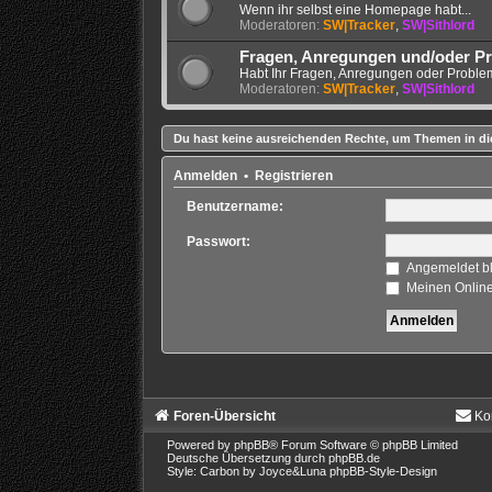
Wenn ihr selbst eine Homepage habt...
Moderatoren:
SW|Tracker
,
SW|Sithlord
Fragen, Anregungen und/oder P
Habt Ihr Fragen, Anregungen oder Problem
Moderatoren:
SW|Tracker
,
SW|Sithlord
Du hast keine ausreichenden Rechte, um Themen in di
Anmelden
•
Registrieren
Benutzername:
Passwort:
Angemeldet b
Meinen Online
Foren-Übersicht
Ko
Powered by
phpBB
® Forum Software © phpBB Limited
Deutsche Übersetzung durch
phpBB.de
Style: Carbon by Joyce&Luna
phpBB-Style-Design