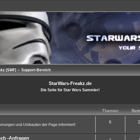
akz (SWF)
Support-Bereich
StarWars-Freakz.de
Die Seite für Star Wars Sammler!
Themen
Beit
6
2
sierungen und Umbauten der Page informiert!
sch -Anfragen