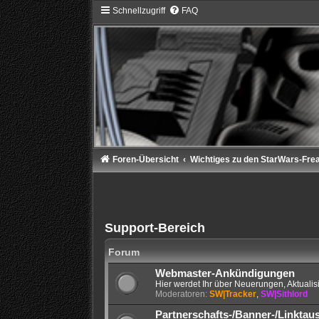
Schnellzugriff
FAQ
Foren-Übersicht
Wichtiges zu den StarWars-Fre
Support-Bereich
Forum
Webmaster-Ankündigungen
Hier werdet Ihr über Neuerungen, Aktuali
Moderatoren:
SW|Tracker
,
SW|Sithlord
Partnerschafts-/Banner-/Linktau