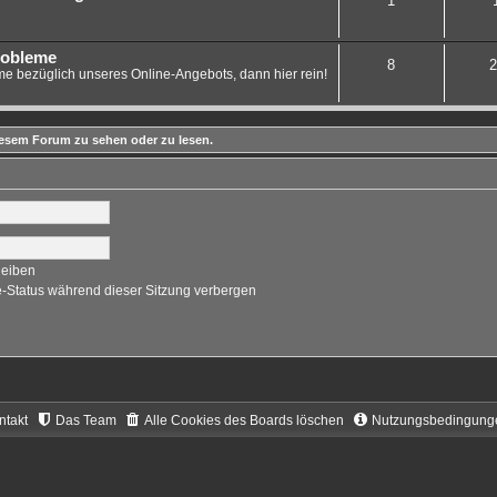
1
robleme
8
2
e bezüglich unseres Online-Angebots, dann hier rein!
esem Forum zu sehen oder zu lesen.
leiben
-Status während dieser Sitzung verbergen
ntakt
Das Team
Alle Cookies des Boards löschen
Nutzungsbedingung