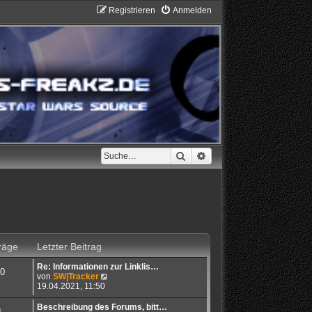
Registrieren
Anmelden
Suche
Erweiterte Suche
räge
Letzter Beitrag
Re: Informationen zur Linklis…
0
N
von
SW|Tracker
e
19.04.2021, 11:50
u
e
Beschreibung des Forums, bitt…