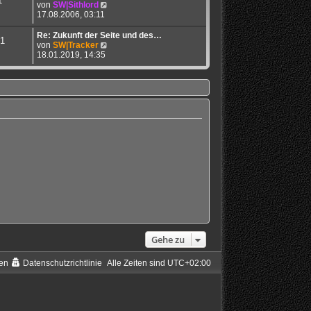
1
s
N
von
SW|Sithlord
t
e
17.08.2006, 03:11
e
u
r
e
Re: Zukunft der Seite und des…
1
B
s
N
von
SW|Tracker
e
t
e
18.01.2019, 14:35
i
e
u
t
r
e
r
B
s
a
e
t
g
i
e
t
r
r
B
a
e
g
i
t
r
a
g
Gehe zu
en
Datenschutzrichtlinie
Alle Zeiten sind
UTC+02:00