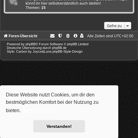
könnt ihr hier selbstverständlich auch stellen!
Themen:
15
Gehe zu
Foren-Übersicht
Alle Zeiten sind
UTC+02:00
Powered by
phpBB
® Forum Software © phpBB Limited
Deutsche Übersetzung durch
phpBB.de
Style: Carbon by Joyce&Luna
phpBB-Style-Design
Diese Website nutzt Cookies, um dir den
bestmöglichen Komfort bei der Nutzung zu
bieten.
Mehr erfahren
Verstanden!