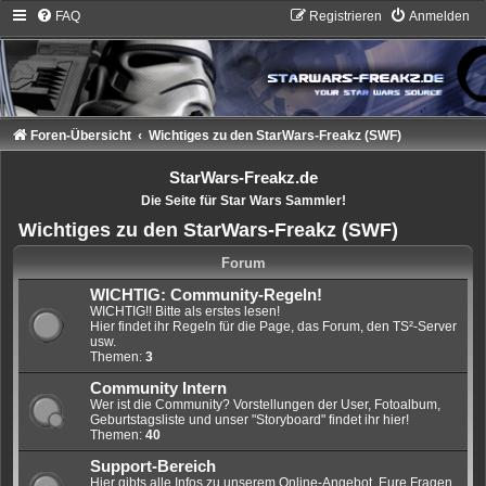
FAQ
Registrieren
Anmelden
Foren-Übersicht
Wichtiges zu den StarWars-Freakz (SWF)
StarWars-Freakz.de
Die Seite für Star Wars Sammler!
Wichtiges zu den StarWars-Freakz (SWF)
Forum
WICHTIG: Community-Regeln!
WICHTIG!! Bitte als erstes lesen!
Hier findet ihr Regeln für die Page, das Forum, den TS²-Server
usw.
Themen:
3
Community Intern
Wer ist die Community? Vorstellungen der User, Fotoalbum,
Geburtstagsliste und unser "Storyboard" findet ihr hier!
Themen:
40
Support-Bereich
Hier gibts alle Infos zu unserem Online-Angebot, Eure Fragen