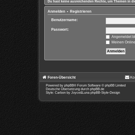
Du hast keine ausreichenden Rechte, um Themen in di
Anmelden
•
Registrieren
Benutzername:
Passwort:
Angemeldet b
Meinen Online
Foren-Übersicht
Ko
Powered by
phpBB
® Forum Software © phpBB Limited
Deutsche Übersetzung durch
phpBB.de
Style: Carbon by Joyce&Luna
phpBB-Style-Design