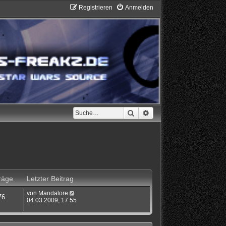
Registrieren
Anmelden
Suche
Erweiterte Suche
räge
Letzter Beitrag
N
von
Mandalore
76
e
04.03.2009, 17:55
u
e
s