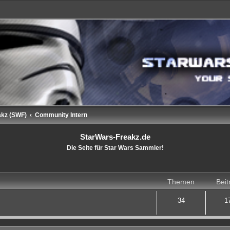
akz (SWF)
Community Intern
StarWars-Freakz.de
Die Seite für Star Wars Sammler!
Themen
Beit
34
1