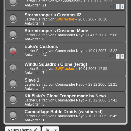
Letzter Beitrag von
Wookieetreiber
«
13.07.2007, 19:21
Antworten:
21
1
2
Stormtrooper's Customs #2
Letzter Beitrag von
SW|Tracker
«
20.05.2007, 10:10
Antworten:
9
Stormtrooper's Costume-Made
Letzter Beitrag von
Commander Neyo
«
04.05.2007, 15:08
Antworten:
8
Euka's Customs
Letzter Beitrag von
Commander Neyo
«
19.01.2007, 13:22
Antworten:
24
1
2
Windu Squadron Clone (fertig)
Letzter Beitrag von
SW|Tracker
«
10.01.2007, 17:55
Antworten:
7
Slave 1
Letzter Beitrag von
Commander Neyo
«
28.12.2006, 12:21
Antworten:
4
Kit Fisto's Clone Trooper made by Neyo
Letzter Beitrag von
Commander Neyo
«
15.12.2006, 17:41
Antworten:
5
Camouflage Battle Droids (weathered)
Letzter Beitrag von
Commander Neyo
«
10.12.2006, 16:45
Antworten:
1
Neues Thema