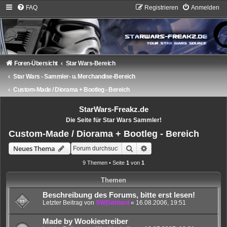
FAQ
Registrieren
Anmelden
Foren-Übersicht
Star Wars-Bereich
Star Wars - Sammler- u. Merchandise-Bereich
Custom-Made / Diorama + Bootleg - Bereich
StarWars-Freakz.de
Die Seite für Star Wars Sammler!
Custom-Made / Diorama + Bootleg - Bereich
Suche
Erweiterte Suche
Neues Thema
9 Themen • Seite
1
von
1
Themen
Beschreibung des Forums, bitte erst lesen!
Letzter Beitrag von
SW|Sithlord
«
16.08.2006, 19:51
Made by Wookieetreiber