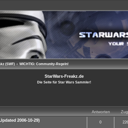
akz (SWF)
WICHTIG: Community-Regeln!
StarWars-Freakz.de
Die Seite für Star Wars Sammler!
rweiterte Suche
Antworten
Zugr
Updated 2006-10-29)
0
22