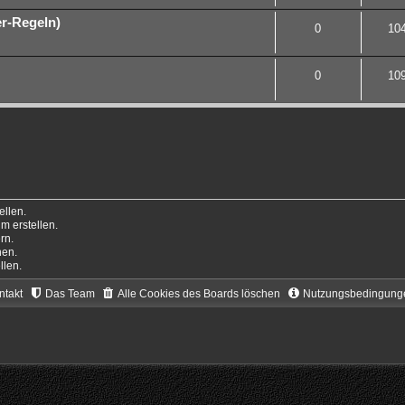
r-Regeln)
0
10
0
10
llen.
 erstellen.
rn.
hen.
llen.
ntakt
Das Team
Alle Cookies des Boards löschen
Nutzungsbedingung