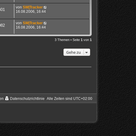
von
SW|Tracker
401
16.08.2006, 16:44
von
SW|Tracker
982
16.08.2006, 16:44
3 Themen • Seite
1
von
1
Gehe zu
en
Datenschutzrichtlinie
Alle Zeiten sind
UTC+02:00