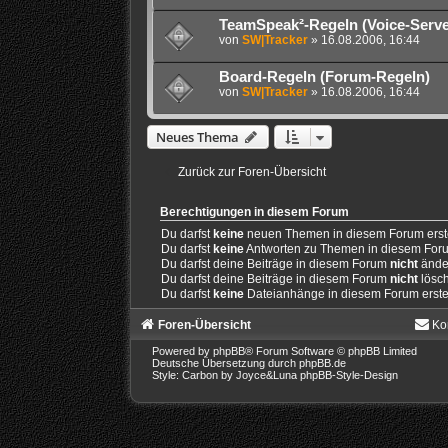
TeamSpeak²-Regeln (Voice-Serve
von
SW|Tracker
» 16.08.2006, 16:44
Board-Regeln (Forum-Regeln)
von
SW|Tracker
» 16.08.2006, 16:44
Neues Thema
Zurück zur Foren-Übersicht
Berechtigungen in diesem Forum
Du darfst
keine
neuen Themen in diesem Forum erste
Du darfst
keine
Antworten zu Themen in diesem Forum
Du darfst deine Beiträge in diesem Forum
nicht
ände
Du darfst deine Beiträge in diesem Forum
nicht
lösc
Du darfst
keine
Dateianhänge in diesem Forum erste
Foren-Übersicht
Ko
Powered by
phpBB
® Forum Software © phpBB Limited
Deutsche Übersetzung durch
phpBB.de
Style: Carbon by Joyce&Luna
phpBB-Style-Design