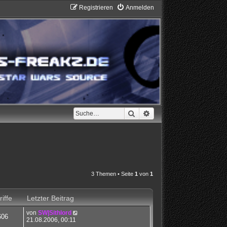
Registrieren
Anmelden
Suche
Erweiterte Suche
3 Themen • Seite
1
von
1
iffe
Letzter Beitrag
von
SW|Sithlord
606
21.08.2006, 00:11