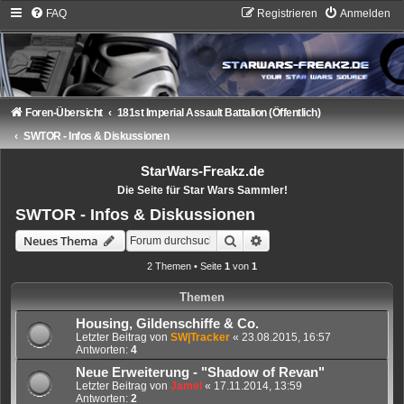
FAQ
Registrieren
Anmelden
Foren-Übersicht
181st Imperial Assault Battalion (Öffentlich)
SWTOR - Infos & Diskussionen
StarWars-Freakz.de
Die Seite für Star Wars Sammler!
SWTOR - Infos & Diskussionen
Suche
Erweiterte Suche
Neues Thema
2 Themen • Seite
1
von
1
Themen
Housing, Gildenschiffe & Co.
Letzter Beitrag von
SW|Tracker
«
23.08.2015, 16:57
Antworten:
4
Neue Erweiterung - "Shadow of Revan"
Letzter Beitrag von
Jamel
«
17.11.2014, 13:59
Antworten:
2