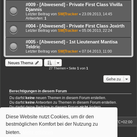
#009 - [Abwesend] - Private First Class Vivilla
Djannis
Letzter Beitrag von
SW|Tracker
«
23.09.2013, 14:45
Antworten:
1
#004 - [Abwesend] - Private First Class Joxirth
Letzter Beitrag von
SW|Tracker
«
05.06.2013, 22:24
#005 - [Abwesend] - 1st Lieutenant Mantisa
Teldric
Letzter Beitrag von
SW|Tracker
«
07.04.2013, 11:00
Neues Thema
27 Themen • Seite
1
von
1
Gehe zu
Berechtigungen in diesem Forum
Du darfst
keine
neuen Themen in diesem Forum erstellen.
Du darfst
keine
Antworten zu Themen in diesem Forum erstellen.
Du darfst deine Beiträge in diesem Forum
nicht
ändern.
Du darfst deine Beiträge in diesem Forum
nicht
löschen.
Du darfst
keine
Dateianhänge in diesem Forum erstellen.
Diese Website nutzt Cookies, um dir den
Foren-Übersicht
Alle Zeiten sind
UTC+02:00
bestmöglichen Komfort bei der Nutzung zu
Powered by
phpBB
® Forum Software © phpBB Limited
bieten.
Mehr erfahren
Deutsche Übersetzung durch
phpBB.de