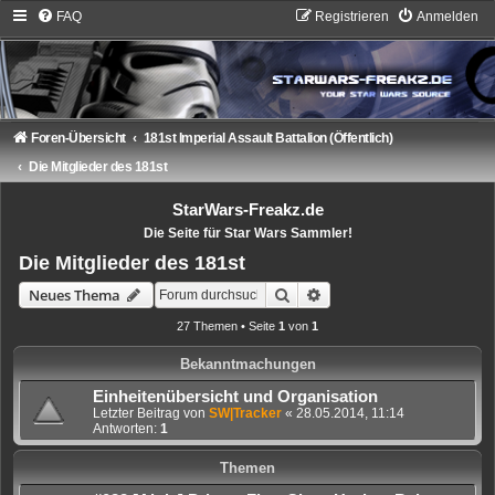
FAQ
Registrieren
Anmelden
Foren-Übersicht
181st Imperial Assault Battalion (Öffentlich)
Die Mitglieder des 181st
StarWars-Freakz.de
Die Seite für Star Wars Sammler!
Die Mitglieder des 181st
Suche
Erweiterte Suche
Neues Thema
27 Themen • Seite
1
von
1
Bekanntmachungen
Einheitenübersicht und Organisation
Letzter Beitrag von
SW|Tracker
«
28.05.2014, 11:14
Antworten:
1
Themen