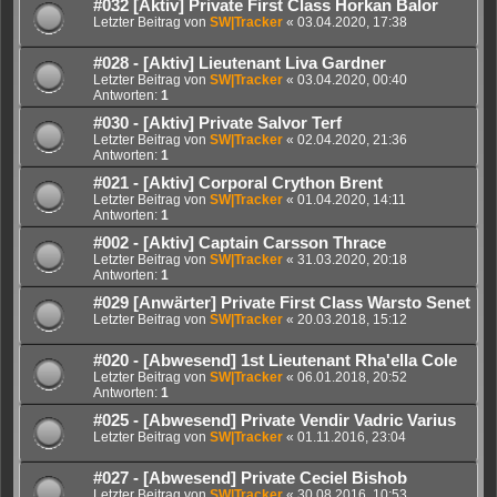
#032 [Aktiv] Private First Class Horkan Balor
Letzter Beitrag von
SW|Tracker
«
03.04.2020, 17:38
#028 - [Aktiv] Lieutenant Liva Gardner
Letzter Beitrag von
SW|Tracker
«
03.04.2020, 00:40
Antworten:
1
#030 - [Aktiv] Private Salvor Terf
Letzter Beitrag von
SW|Tracker
«
02.04.2020, 21:36
Antworten:
1
#021 - [Aktiv] Corporal Crython Brent
Letzter Beitrag von
SW|Tracker
«
01.04.2020, 14:11
Antworten:
1
#002 - [Aktiv] Captain Carsson Thrace
Letzter Beitrag von
SW|Tracker
«
31.03.2020, 20:18
Antworten:
1
#029 [Anwärter] Private First Class Warsto Senet
Letzter Beitrag von
SW|Tracker
«
20.03.2018, 15:12
#020 - [Abwesend] 1st Lieutenant Rha'ella Cole
Letzter Beitrag von
SW|Tracker
«
06.01.2018, 20:52
Antworten:
1
#025 - [Abwesend] Private Vendir Vadric Varius
Letzter Beitrag von
SW|Tracker
«
01.11.2016, 23:04
#027 - [Abwesend] Private Ceciel Bishob
Letzter Beitrag von
SW|Tracker
«
30.08.2016, 10:53