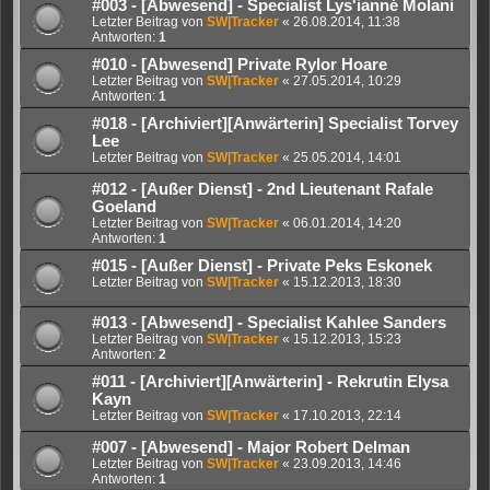
#003 - [Abwesend] - Specialist Lys'ianné Molani
Letzter Beitrag von
SW|Tracker
«
26.08.2014, 11:38
Antworten:
1
#010 - [Abwesend] Private Rylor Hoare
Letzter Beitrag von
SW|Tracker
«
27.05.2014, 10:29
Antworten:
1
#018 - [Archiviert][Anwärterin] Specialist Torvey
Lee
Letzter Beitrag von
SW|Tracker
«
25.05.2014, 14:01
#012 - [Außer Dienst] - 2nd Lieutenant Rafale
Goeland
Letzter Beitrag von
SW|Tracker
«
06.01.2014, 14:20
Antworten:
1
#015 - [Außer Dienst] - Private Peks Eskonek
Letzter Beitrag von
SW|Tracker
«
15.12.2013, 18:30
#013 - [Abwesend] - Specialist Kahlee Sanders
Letzter Beitrag von
SW|Tracker
«
15.12.2013, 15:23
Antworten:
2
#011 - [Archiviert][Anwärterin] - Rekrutin Elysa
Kayn
Letzter Beitrag von
SW|Tracker
«
17.10.2013, 22:14
#007 - [Abwesend] - Major Robert Delman
Letzter Beitrag von
SW|Tracker
«
23.09.2013, 14:46
Antworten:
1