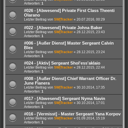
Antworten:
1
#026 - [Abwesend] Private First Class Theenti
Olarano
Letzter Beitrag von
SW|Tracker
«
20.07.2016, 00:29
#022 - [Abwesend] Private Johna Baker
Letzter Beitrag von
SW|Tracker
«
28.12.2015, 23:43
Antworten:
1
#006 - [Außer Dienst] Master Sergeant Calvin
Blex
Letzter Beitrag von
SW|Tracker
«
28.12.2015, 23:24
Antworten:
1
#024 - [Aktiv] Sergeant Shol'ess'aklaio
Letzter Beitrag von
SW|Tracker
«
28.12.2015, 22:44
Antworten:
1
#008 - [Außer Dienst] Chief Warrant Officer Dr.
June Fianera
Letzter Beitrag von
SW|Tracker
«
30.10.2014, 17:35
Antworten:
1
#017 - [Abwesend] Sergeant Nyma Navin
Letzter Beitrag von
SW|Tracker
«
30.10.2014, 17:01
Antworten:
1
#016 - [Vermisst] - Master Sergeant Yana Korpov
Letzter Beitrag von
SW|Tracker
«
01.09.2014, 15:19
Antworten:
1