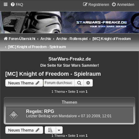
FAQ
Registrieren
Anmelden
Foren-Übersicht
Archiv
Archiv - Rollenspiel
[MC] Knight of Freedom
[MC] Knight of Freedom - Spielraum
StarWars-Freakz.de
Die Seite für Star Wars Sammler!
[MC] Knight of Freedom - Spielraum
Suche
Erweiterte Suche
Neues Thema
1 Thema • Seite
1
von
1
Themen
Regeln: RPG
Letzter Beitrag von
Mandalore
«
07.10.2009, 12:01
Neues Thema
1 Thema • Seite
1
von
1