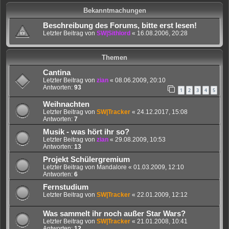
Bekanntmachungen
Beschreibung des Forums, bitte erst lesen!
Letzter Beitrag von
SW|Sithlord
«
16.08.2006, 20:28
Themen
Cantina
Letzter Beitrag von
zian
«
08.06.2009, 20:10
Antworten:
93
1
2
3
4
5
Weihnachten
Letzter Beitrag von
SW|Tracker
«
24.12.2017, 15:08
Antworten:
7
Musik - was hört ihr so?
Letzter Beitrag von
zian
«
29.08.2009, 10:53
Antworten:
13
Projekt Schülergremium
Letzter Beitrag von
Mandalore
«
01.03.2009, 12:10
Antworten:
6
Fernstudium
Letzter Beitrag von
SW|Tracker
«
22.01.2009, 12:12
Was sammelt ihr noch außer Star Wars?
Letzter Beitrag von
SW|Tracker
«
21.01.2008, 10:41
Antworten:
12