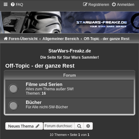
FAQ
Registrieren
Anmelden
Foren-Übersicht
Allgemeiner Bereich
Off-Topic - der ganze Rest
StarWars-Freakz.de
Die Seite für Star Wars Sammler!
Off-Topic - der ganze Rest
Forum
Filme und Serien
Alles zum Thema außer SW!
Themen:
16
Bücher
Für Alle nicht-SW-Bücher
Suche
Erweiterte Suche
Neues Thema
10 Themen • Seite
1
von
1