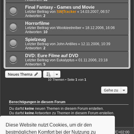
Final Fantasy - Games und Movie
Letzter Beitrag von
SW|Tracker
«
14.03.2007, 06:57
Antworten:
2
Horrorfilme
Letzter Beitrag von
Wookieetreiber
«
18.12.2006, 16:06
Antworten:
10
Spielzeug
Letzter Beitrag von
John Antilles
«
12.11.2006, 10:39
Antworten:
2
DVD: Eure Filme auf DVD
Letzter Beitrag von
Eukalyptus
«
01.11.2006, 23:18
Antworten:
5
Neues Thema
10 Themen • Seite
1
von
1
Gehe zu
Berechtigungen in diesem Forum
Du darfst
keine
neuen Themen in diesem Forum erstellen.
Du darfst
keine
Antworten zu Themen in diesem Forum erstellen.
Du darfst deine Beiträge in diesem Forum
nicht
ändern.
Du darfst deine Beiträge in diesem Forum
nicht
löschen.
Diese Website nutzt Cookies, um dir den
Du darfst
keine
Dateianhänge in diesem Forum erstellen.
bestmöglichen Komfort bei der Nutzung zu
Foren-Übersicht
Alle Zeiten sind
UTC+02:00