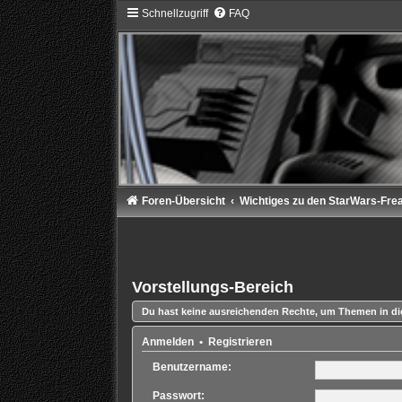
Schnellzugriff
FAQ
Foren-Übersicht
Wichtiges zu den StarWars-Fre
Vorstellungs-Bereich
Du hast keine ausreichenden Rechte, um Themen in di
Anmelden
•
Registrieren
Benutzername:
Passwort: