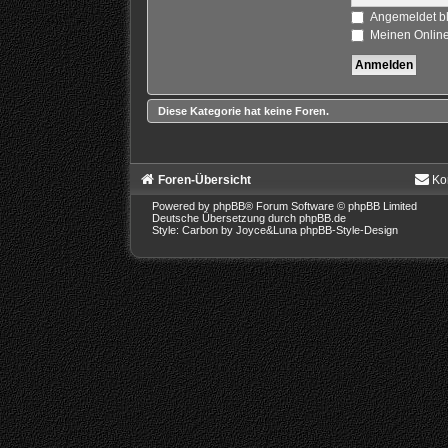
Angemeldet b
Meinen Online
Diese Kategorie hat keine Foren.
Foren-Übersicht
Ko
Powered by
phpBB
® Forum Software © phpBB Limited
Deutsche Übersetzung durch
phpBB.de
Style: Carbon by Joyce&Luna
phpBB-Style-Design