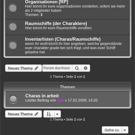
Organisationen [RP]
Hier könnt ihr eure organisationen vorstellen, sofern sie mehr
als 2 mitglieder haben
Themen:
3
Raumschiffe (der Charaktere)
Hier könnt ihr eure Raumschiffe vorstllen.
Inventarlisten (Charas/Raumschiffe)
wenn ihr wollt könnt ihr hier angeben, welche gegenstände
euer charakter grade bei sich trägt, und was euer Schiff
geladne hat.
Suche
Erweiterte Suche
Neues Thema
1 Thema • Seite
1
von
1
Themen
Charas in arbeit
Letzter Beitrag von
zian
«
17.02.2009, 14:20
Neues Thema
1 Thema • Seite
1
von
1
Gehe zu