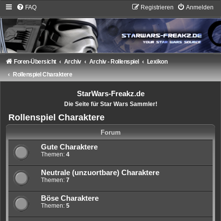
FAQ
Registrieren
Anmelden
Foren-Übersicht
Archiv
Archiv - Rollenspiel
Lexikon
Rollenspiel Charaktere
StarWars-Freakz.de
Die Seite für Star Wars Sammler!
Rollenspiel Charaktere
Forum
Gute Charaktere
Themen:
4
Neutrale (unzuortbare) Charaktere
Themen:
7
Böse Charaktere
Themen:
5