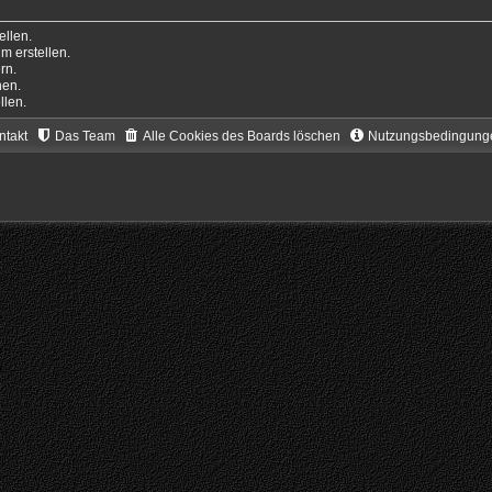
llen.
 erstellen.
rn.
hen.
llen.
ntakt
Das Team
Alle Cookies des Boards löschen
Nutzungsbedingung