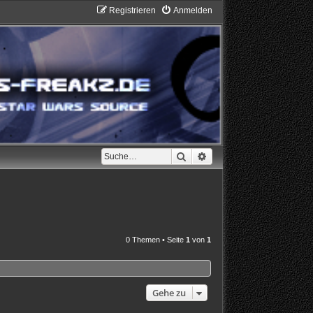
Registrieren
Anmelden
Suche
Erweiterte Suche
0 Themen • Seite
1
von
1
Gehe zu