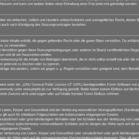
lossen und kann von beiden Seiten ohne Einhaltung einer Frist jederzeit gekündigt werden.
reiber ein einfaches, zeitlich und räumlich unbeschränktes und unentgeltliches Recht, deine
bt auch nach Kündigung des Nutzungsvertrages bestehen.
r keine Inhalte enthält, die gegen geltendes Recht oder die guten Sitten verstoßen. Du erklärs
zw. zu verwenden.
i Verstößen gegen diese Nutzungsbedingungen oder anderer im Board veröffentlichten Rege
n und dir ein Hausverbot erteilen.
ntwortung für die Inhalte von Beiträgen übernimmt, die er nicht selbst erstellt hat oder die
en jederzeit zu löschen oder zu sperren.
eiträge abzuändern, sofern sie gegen o. g. Regeln verstoßen oder geeignet sind, dem Betrei
ine unter der „
GNU General Public License v2
“ (GPL) bereitgestellten Foren-Software vo
munity unter www.phpbb.de zur Verfügung gestellt. Beide haben keinen Einfluss auf die Art
mmte Zwecke nicht untersagen oder auf Inhalte fremder Foren Einfluss nehmen.
 Leben, Körper und Gesundheit und der Verletzung wesentlicher Vertragspflichten (Kardinalpfl
es gilt auch für mittelbare Folgeschäden wie insbesondere entgangenen Gewinn.
orsätzlichem oder grob fahrlässigem Verhalten oder bei Schäden aus der Verletzung von Leb
ertragsschluss typischerweise vorhersehbaren Schäden und im übrigen der Höhe nach auf die v
 entgangenen Gewinn.
r Verletzung von Leben, Körper und Gesundheit oder vorsätzlichem oder grob fahrlässigem V
en der Höhe nach auf die vertragstypischen Durchschnittsschäden begrenzt. Dies gilt auc