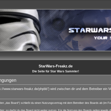
StarWars-Freakz.de
Die Seite für Star Wars Sammler!
ingungen
ps://www.starwars-freakz.de/phpbb“) wird zwischen dir und dem Betreiber ein 
den „das Board“) schließt du einen Nutzungsvertrag mit dem Betreiber des Boards ab (im Folg
st, so darfst du das Board nicht weiter nutzen. Für die Nutzung des Boards gelten jeweils di