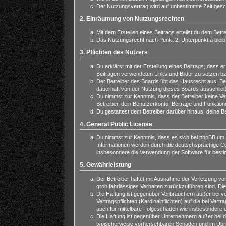
Der Nutzungsvertrag wird auf unbestimmte Zeit gesch
2. Einräumung von Nutzungsrechten
Mit dem Erstellen eines Beitrags erteilst du dem Bet
Das Nutzungsrecht nach Punkt 2, Unterpunkt a blei
3. Pflichten des Nutzers
Du erklärst mit der Erstellung eines Beitrags, dass e
Beiträgen verwendeten Links und Bilder zu setzen b
Der Betreiber des Boards übt das Hausrecht aus. Be
dauerhaft von der Nutzung dieses Boards ausschließe
Du nimmst zur Kenntnis, dass der Betreiber keine Vera
Betreiber, dein Benutzerkonto, Beiträge und Funktion
Du gestattest dem Betreiber darüber hinaus, deine B
4. General Public License
Du nimmst zur Kenntnis, dass es sich bei phpBB um e
Informationen werden durch die deutschsprachige Com
insbesondere die Verwendung der Software für besti
5. Gewährleistung
Der Betreiber haftet mit Ausnahme der Verletzung von
grob fahrlässiges Verhalten zurückzuführen sind. Di
Die Haftung ist gegenüber Verbrauchern außer bei v
Vertragspflichten (Kardinalpflichten) auf die bei V
auch für mittelbare Folgeschäden wie insbesondere
Die Haftung ist gegenüber Unternehmern außer bei de
typischerweise vorhersehbaren Schäden und im Übrig