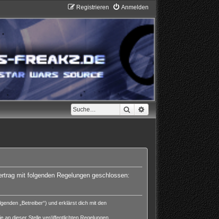
Registrieren
Anmelden
Suche
Erweiterte Suche
Vertrag mit folgenden Regelungen geschlossen:
enden „Betreiber“) und erklärst dich mit den
e an dieser Stelle veröffentlichten Regelungen.