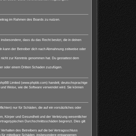
n Beitrag im Rahmen des Boards zu nutzen.
t insbesondere, dass du das Recht besitzt, die in deinen
ln kann der Betreiber dich nach Abmahnung zeitweise oder
 er nicht zur Kenntnis genommen hat. Du gestattest dem
ber oder einem Dritten Schaden zuzufügen.
n phpBB Limited (www.phpbb.com) handelt; deutschsprachige
 und Weise, wie die Software verwendet wird. Sie können
ichten) nur für Schäden, die auf ein vorsätzliches oder
en, Körper und Gesundheit und der Verletzung wesentlicher
ertragstypischen Durchschnittsschäden begrenzt. Dies gilt
erhalten des Betreibers auf die bei Vertragsschluss
h für mittelbare Schäden, insbesondere entgangenen