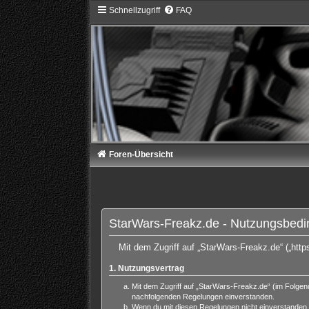
Schnellzugriff
FAQ
Foren-Übersicht
StarWars-Freakz.de - Nutzungsbed
Mit dem Zugriff auf „StarWars-Freakz.de“ („htt
1. Nutzungsvertrag
Mit dem Zugriff auf „StarWars-Freakz.de“ (im Folgen
nachfolgenden Regelungen einverstanden.
Wenn du mit diesen Regelungen nicht einverstanden bi