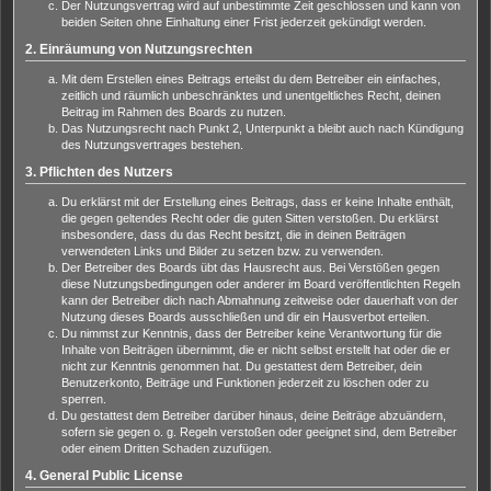
Der Nutzungsvertrag wird auf unbestimmte Zeit geschlossen und kann von
beiden Seiten ohne Einhaltung einer Frist jederzeit gekündigt werden.
2. Einräumung von Nutzungsrechten
Mit dem Erstellen eines Beitrags erteilst du dem Betreiber ein einfaches,
zeitlich und räumlich unbeschränktes und unentgeltliches Recht, deinen
Beitrag im Rahmen des Boards zu nutzen.
Das Nutzungsrecht nach Punkt 2, Unterpunkt a bleibt auch nach Kündigung
des Nutzungsvertrages bestehen.
3. Pflichten des Nutzers
Du erklärst mit der Erstellung eines Beitrags, dass er keine Inhalte enthält,
die gegen geltendes Recht oder die guten Sitten verstoßen. Du erklärst
insbesondere, dass du das Recht besitzt, die in deinen Beiträgen
verwendeten Links und Bilder zu setzen bzw. zu verwenden.
Der Betreiber des Boards übt das Hausrecht aus. Bei Verstößen gegen
diese Nutzungsbedingungen oder anderer im Board veröffentlichten Regeln
kann der Betreiber dich nach Abmahnung zeitweise oder dauerhaft von der
Nutzung dieses Boards ausschließen und dir ein Hausverbot erteilen.
Du nimmst zur Kenntnis, dass der Betreiber keine Verantwortung für die
Inhalte von Beiträgen übernimmt, die er nicht selbst erstellt hat oder die er
nicht zur Kenntnis genommen hat. Du gestattest dem Betreiber, dein
Benutzerkonto, Beiträge und Funktionen jederzeit zu löschen oder zu
sperren.
Du gestattest dem Betreiber darüber hinaus, deine Beiträge abzuändern,
sofern sie gegen o. g. Regeln verstoßen oder geeignet sind, dem Betreiber
oder einem Dritten Schaden zuzufügen.
4. General Public License