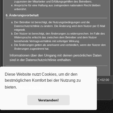
zugunsten der Mitarbeiter und Erfüllungsgehilfen des Betreibers.
Ansprüche für eine Haftung aus zwingendem nationalem Recht bleiben
unberührt.
6. Änderungsvorbehalt
Der Betreiber ist berechtigt, die Nutzungsbedingungen und die
Datenschutzrichtlinie zu ändern. Die Änderung wird dem Nutzer per E-Mail
mitgeteilt.
Der Nutzer ist berechtigt, den Änderungen zu widersprechen. Im Falle des
Widerspruchs erlischt das zwischen dem Betreiber und dem Nutzer
bestehende Vertragsverhältnis mit sofortiger Wirkung.
Die Änderungen gelten als anerkannt und verbindlich, wenn der Nutzer den
Änderungen zugestimmt hat.
Informationen über den Umgang mit deinen persönlichen Daten
sind in der Datenschutzrichtlinie enthalten.
Zurück zur Anmeldemaske
Diese Website nutzt Cookies, um dir den
bestmöglichen Komfort bei der Nutzung zu
Foren-Übersicht
Alle Zeiten sind
UTC+02:00
Powered by
phpBB
® Forum Software © phpBB Limited
bieten.
Mehr erfahren
Deutsche Übersetzung durch
phpBB.de
Style: Carbon by Joyce&Luna
phpBB-Style-Design
Verstanden!