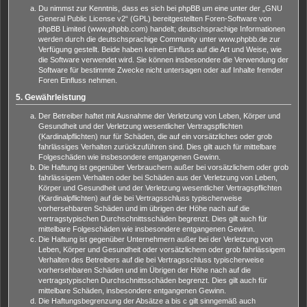
Du nimmst zur Kenntnis, dass es sich bei phpBB um eine unter der „
GNU
General Public License v2
“ (GPL) bereitgestellten Foren-Software von
phpBB Limited (www.phpbb.com) handelt; deutschsprachige Informationen
werden durch die deutschsprachige Community unter www.phpbb.de zur
Verfügung gestellt. Beide haben keinen Einfluss auf die Art und Weise, wie
die Software verwendet wird. Sie können insbesondere die Verwendung der
Software für bestimmte Zwecke nicht untersagen oder auf Inhalte fremder
Foren Einfluss nehmen.
5. Gewährleistung
Der Betreiber haftet mit Ausnahme der Verletzung von Leben, Körper und
Gesundheit und der Verletzung wesentlicher Vertragspflichten
(Kardinalpflichten) nur für Schäden, die auf ein vorsätzliches oder grob
fahrlässiges Verhalten zurückzuführen sind. Dies gilt auch für mittelbare
Folgeschäden wie insbesondere entgangenen Gewinn.
Die Haftung ist gegenüber Verbrauchern außer bei vorsätzlichem oder grob
fahrlässigem Verhalten oder bei Schäden aus der Verletzung von Leben,
Körper und Gesundheit und der Verletzung wesentlicher Vertragspflichten
(Kardinalpflichten) auf die bei Vertragsschluss typischerweise
vorhersehbaren Schäden und im übrigen der Höhe nach auf die
vertragstypischen Durchschnittsschäden begrenzt. Dies gilt auch für
mittelbare Folgeschäden wie insbesondere entgangenen Gewinn.
Die Haftung ist gegenüber Unternehmern außer bei der Verletzung von
Leben, Körper und Gesundheit oder vorsätzlichem oder grob fahrlässigem
Verhalten des Betreibers auf die bei Vertragsschluss typischerweise
vorhersehbaren Schäden und im Übrigen der Höhe nach auf die
vertragstypischen Durchschnittsschäden begrenzt. Dies gilt auch für
mittelbare Schäden, insbesondere entgangenen Gewinn.
Die Haftungsbegrenzung der Absätze a bis c gilt sinngemäß auch