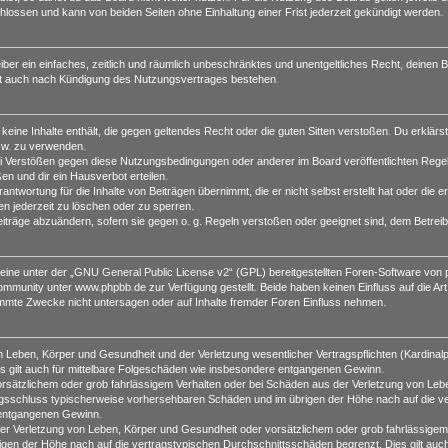
lossen und kann von beiden Seiten ohne Einhaltung einer Frist jederzeit gekündigt werden.
reiber ein einfaches, zeitlich und räumlich unbeschränktes und unentgeltliches Recht, deine
bt auch nach Kündigung des Nutzungsvertrages bestehen.
r keine Inhalte enthält, die gegen geltendes Recht oder die guten Sitten verstoßen. Du erklärs
zw. zu verwenden.
i Verstößen gegen diese Nutzungsbedingungen oder anderer im Board veröffentlichten Rege
n und dir ein Hausverbot erteilen.
ntwortung für die Inhalte von Beiträgen übernimmt, die er nicht selbst erstellt hat oder die
en jederzeit zu löschen oder zu sperren.
eiträge abzuändern, sofern sie gegen o. g. Regeln verstoßen oder geeignet sind, dem Betrei
ine unter der „
GNU General Public License v2
“ (GPL) bereitgestellten Foren-Software vo
munity unter www.phpbb.de zur Verfügung gestellt. Beide haben keinen Einfluss auf die Art
mmte Zwecke nicht untersagen oder auf Inhalte fremder Foren Einfluss nehmen.
 Leben, Körper und Gesundheit und der Verletzung wesentlicher Vertragspflichten (Kardinalpfl
es gilt auch für mittelbare Folgeschäden wie insbesondere entgangenen Gewinn.
orsätzlichem oder grob fahrlässigem Verhalten oder bei Schäden aus der Verletzung von Leb
ertragsschluss typischerweise vorhersehbaren Schäden und im übrigen der Höhe nach auf die v
 entgangenen Gewinn.
r Verletzung von Leben, Körper und Gesundheit oder vorsätzlichem oder grob fahrlässigem V
en der Höhe nach auf die vertragstypischen Durchschnittsschäden begrenzt. Dies gilt auc