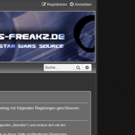
Registrieren
Anmelden
Suche
Erweiterte Suche
Vertrag mit folgenden Regelungen geschlossen:
enden „Betreiber“) und erklärst dich mit den
e an dieser Stelle veröffentlichten Regelungen.