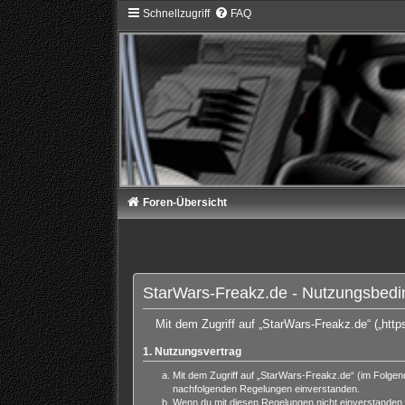
Schnellzugriff
FAQ
Foren-Übersicht
StarWars-Freakz.de - Nutzungsbed
Mit dem Zugriff auf „StarWars-Freakz.de“ („htt
1. Nutzungsvertrag
Mit dem Zugriff auf „StarWars-Freakz.de“ (im Folgen
nachfolgenden Regelungen einverstanden.
Wenn du mit diesen Regelungen nicht einverstanden bi