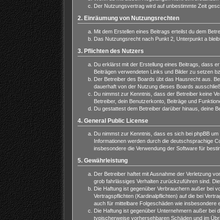
Der Nutzungsvertrag wird auf unbestimmte Zeit gesch
2. Einräumung von Nutzungsrechten
Mit dem Erstellen eines Beitrags erteilst du dem Bet
Das Nutzungsrecht nach Punkt 2, Unterpunkt a blei
3. Pflichten des Nutzers
Du erklärst mit der Erstellung eines Beitrags, dass e
Beiträgen verwendeten Links und Bilder zu setzen b
Der Betreiber des Boards übt das Hausrecht aus. Be
dauerhaft von der Nutzung dieses Boards ausschließe
Du nimmst zur Kenntnis, dass der Betreiber keine Vera
Betreiber, dein Benutzerkonto, Beiträge und Funktion
Du gestattest dem Betreiber darüber hinaus, deine B
4. General Public License
Du nimmst zur Kenntnis, dass es sich bei phpBB um e
Informationen werden durch die deutschsprachige Com
insbesondere die Verwendung der Software für besti
5. Gewährleistung
Der Betreiber haftet mit Ausnahme der Verletzung von
grob fahrlässiges Verhalten zurückzuführen sind. Di
Die Haftung ist gegenüber Verbrauchern außer bei v
Vertragspflichten (Kardinalpflichten) auf die bei V
auch für mittelbare Folgeschäden wie insbesondere
Die Haftung ist gegenüber Unternehmern außer bei de
typischerweise vorhersehbaren Schäden und im Übrig