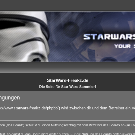
StarWars-Freakz.de
Die Seite für Star Wars Sammler!
ingungen
ps://www.starwars-freakz.de/phpbb“) wird zwischen dir und dem Betreiber ein 
den „das Board“) schließt du einen Nutzungsvertrag mit dem Betreiber des Boards ab (im Folg
st, so darfst du das Board nicht weiter nutzen. Für die Nutzung des Boards gelten jeweils di