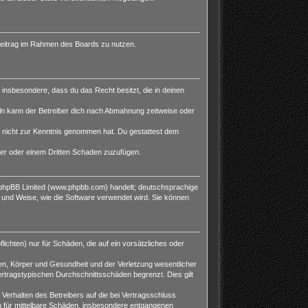
n Beitrag im Rahmen des Boards zu nutzen.
t insbesondere, dass du das Recht besitzt, die in deinen
ln kann der Betreiber dich nach Abmahnung zeitweise oder
 er nicht zur Kenntnis genommen hat. Du gestattest dem
ber oder einem Dritten Schaden zuzufügen.
n phpBB Limited (www.phpbb.com) handelt; deutschsprachige
 und Weise, wie die Software verwendet wird. Sie können
ichten) nur für Schäden, die auf ein vorsätzliches oder
en, Körper und Gesundheit und der Verletzung wesentlicher
ertragstypischen Durchschnittsschäden begrenzt. Dies gilt
erhalten des Betreibers auf die bei Vertragsschluss
h für mittelbare Schäden, insbesondere entgangenen