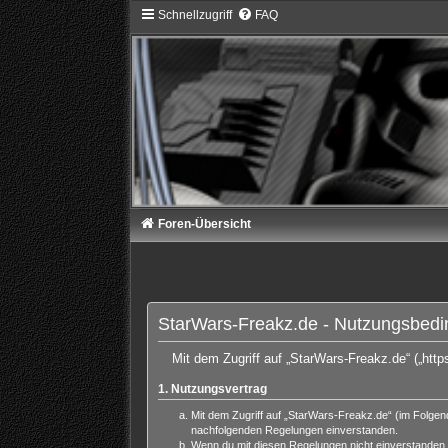
Schnellzugriff
FAQ
Foren-Übersicht
StarWars-Freakz.de - Nutzungsbed
Mit dem Zugriff auf „StarWars-Freakz.de“ („htt
1. Nutzungsvertrag
Mit dem Zugriff auf „StarWars-Freakz.de“ (im Folgen
nachfolgenden Regelungen einverstanden.
Wenn du mit diesen Regelungen nicht einverstanden bi