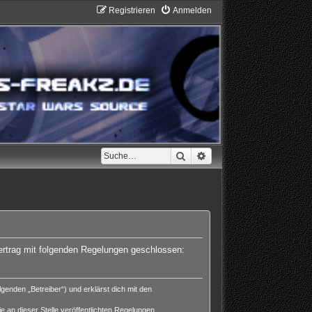
Registrieren
Anmelden
Suche
Erweiterte Suche
Vertrag mit folgenden Regelungen geschlossen:
enden „Betreiber“) und erklärst dich mit den
e an dieser Stelle veröffentlichten Regelungen.