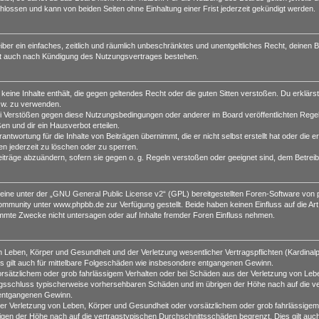
lossen und kann von beiden Seiten ohne Einhaltung einer Frist jederzeit gekündigt werden.
reiber ein einfaches, zeitlich und räumlich unbeschränktes und unentgeltliches Recht, deine
bt auch nach Kündigung des Nutzungsvertrages bestehen.
r keine Inhalte enthält, die gegen geltendes Recht oder die guten Sitten verstoßen. Du erklärs
zw. zu verwenden.
i Verstößen gegen diese Nutzungsbedingungen oder anderer im Board veröffentlichten Rege
n und dir ein Hausverbot erteilen.
ntwortung für die Inhalte von Beiträgen übernimmt, die er nicht selbst erstellt hat oder die
en jederzeit zu löschen oder zu sperren.
eiträge abzuändern, sofern sie gegen o. g. Regeln verstoßen oder geeignet sind, dem Betrei
ine unter der „
GNU General Public License v2
“ (GPL) bereitgestellten Foren-Software vo
munity unter www.phpbb.de zur Verfügung gestellt. Beide haben keinen Einfluss auf die Art
mmte Zwecke nicht untersagen oder auf Inhalte fremder Foren Einfluss nehmen.
 Leben, Körper und Gesundheit und der Verletzung wesentlicher Vertragspflichten (Kardinalpfl
es gilt auch für mittelbare Folgeschäden wie insbesondere entgangenen Gewinn.
orsätzlichem oder grob fahrlässigem Verhalten oder bei Schäden aus der Verletzung von Leb
ertragsschluss typischerweise vorhersehbaren Schäden und im übrigen der Höhe nach auf die v
 entgangenen Gewinn.
r Verletzung von Leben, Körper und Gesundheit oder vorsätzlichem oder grob fahrlässigem V
en der Höhe nach auf die vertragstypischen Durchschnittsschäden begrenzt. Dies gilt auc