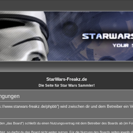
StarWars-Freakz.de
Die Seite für Star Wars Sammler!
ingungen
ps://www.starwars-freakz.de/phpbb“) wird zwischen dir und dem Betreiber ein 
den „das Board“) schließt du einen Nutzungsvertrag mit dem Betreiber des Boards ab (im Folg
st, so darfst du das Board nicht weiter nutzen. Für die Nutzung des Boards gelten jeweils di