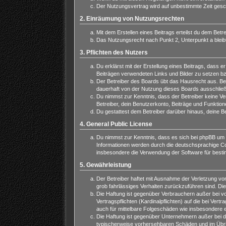
Der Nutzungsvertrag wird auf unbestimmte Zeit gesch
2. Einräumung von Nutzungsrechten
Mit dem Erstellen eines Beitrags erteilst du dem Bet
Das Nutzungsrecht nach Punkt 2, Unterpunkt a blei
3. Pflichten des Nutzers
Du erklärst mit der Erstellung eines Beitrags, dass e
Beiträgen verwendeten Links und Bilder zu setzen b
Der Betreiber des Boards übt das Hausrecht aus. Be
dauerhaft von der Nutzung dieses Boards ausschließe
Du nimmst zur Kenntnis, dass der Betreiber keine Vera
Betreiber, dein Benutzerkonto, Beiträge und Funktion
Du gestattest dem Betreiber darüber hinaus, deine B
4. General Public License
Du nimmst zur Kenntnis, dass es sich bei phpBB um e
Informationen werden durch die deutschsprachige Com
insbesondere die Verwendung der Software für besti
5. Gewährleistung
Der Betreiber haftet mit Ausnahme der Verletzung von
grob fahrlässiges Verhalten zurückzuführen sind. Di
Die Haftung ist gegenüber Verbrauchern außer bei v
Vertragspflichten (Kardinalpflichten) auf die bei V
auch für mittelbare Folgeschäden wie insbesondere
Die Haftung ist gegenüber Unternehmern außer bei de
typischerweise vorhersehbaren Schäden und im Übrig