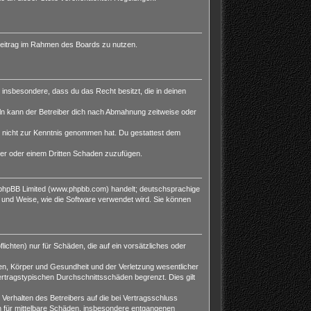
n Beitrag im Rahmen des Boards zu nutzen.
t insbesondere, dass du das Recht besitzt, die in deinen
ln kann der Betreiber dich nach Abmahnung zeitweise oder
 er nicht zur Kenntnis genommen hat. Du gestattest dem
ber oder einem Dritten Schaden zuzufügen.
n phpBB Limited (www.phpbb.com) handelt; deutschsprachige
 und Weise, wie die Software verwendet wird. Sie können
ichten) nur für Schäden, die auf ein vorsätzliches oder
en, Körper und Gesundheit und der Verletzung wesentlicher
ertragstypischen Durchschnittsschäden begrenzt. Dies gilt
erhalten des Betreibers auf die bei Vertragsschluss
h für mittelbare Schäden, insbesondere entgangenen