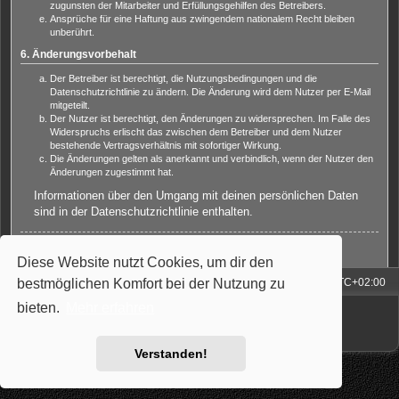
zugunsten der Mitarbeiter und Erfüllungsgehilfen des Betreibers.
Ansprüche für eine Haftung aus zwingendem nationalem Recht bleiben
unberührt.
6. Änderungsvorbehalt
Der Betreiber ist berechtigt, die Nutzungsbedingungen und die
Datenschutzrichtlinie zu ändern. Die Änderung wird dem Nutzer per E-Mail
mitgeteilt.
Der Nutzer ist berechtigt, den Änderungen zu widersprechen. Im Falle des
Widerspruchs erlischt das zwischen dem Betreiber und dem Nutzer
bestehende Vertragsverhältnis mit sofortiger Wirkung.
Die Änderungen gelten als anerkannt und verbindlich, wenn der Nutzer den
Änderungen zugestimmt hat.
Informationen über den Umgang mit deinen persönlichen Daten
sind in der Datenschutzrichtlinie enthalten.
Zurück zur Anmeldemaske
Diese Website nutzt Cookies, um dir den
bestmöglichen Komfort bei der Nutzung zu
Foren-Übersicht
Alle Zeiten sind
UTC+02:00
Powered by
phpBB
® Forum Software © phpBB Limited
bieten.
Mehr erfahren
Deutsche Übersetzung durch
phpBB.de
Style: Carbon by Joyce&Luna
phpBB-Style-Design
Verstanden!