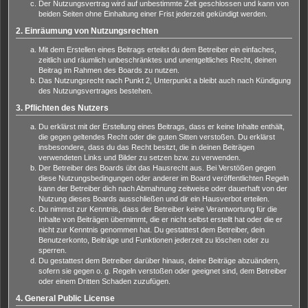
Der Nutzungsvertrag wird auf unbestimmte Zeit geschlossen und kann von
beiden Seiten ohne Einhaltung einer Frist jederzeit gekündigt werden.
2. Einräumung von Nutzungsrechten
Mit dem Erstellen eines Beitrags erteilst du dem Betreiber ein einfaches,
zeitlich und räumlich unbeschränktes und unentgeltliches Recht, deinen
Beitrag im Rahmen des Boards zu nutzen.
Das Nutzungsrecht nach Punkt 2, Unterpunkt a bleibt auch nach Kündigung
des Nutzungsvertrages bestehen.
3. Pflichten des Nutzers
Du erklärst mit der Erstellung eines Beitrags, dass er keine Inhalte enthält,
die gegen geltendes Recht oder die guten Sitten verstoßen. Du erklärst
insbesondere, dass du das Recht besitzt, die in deinen Beiträgen
verwendeten Links und Bilder zu setzen bzw. zu verwenden.
Der Betreiber des Boards übt das Hausrecht aus. Bei Verstößen gegen
diese Nutzungsbedingungen oder anderer im Board veröffentlichten Regeln
kann der Betreiber dich nach Abmahnung zeitweise oder dauerhaft von der
Nutzung dieses Boards ausschließen und dir ein Hausverbot erteilen.
Du nimmst zur Kenntnis, dass der Betreiber keine Verantwortung für die
Inhalte von Beiträgen übernimmt, die er nicht selbst erstellt hat oder die er
nicht zur Kenntnis genommen hat. Du gestattest dem Betreiber, dein
Benutzerkonto, Beiträge und Funktionen jederzeit zu löschen oder zu
sperren.
Du gestattest dem Betreiber darüber hinaus, deine Beiträge abzuändern,
sofern sie gegen o. g. Regeln verstoßen oder geeignet sind, dem Betreiber
oder einem Dritten Schaden zuzufügen.
4. General Public License