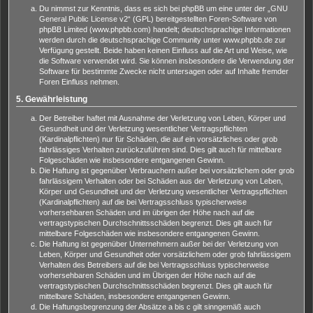
Du nimmst zur Kenntnis, dass es sich bei phpBB um eine unter der „
GNU
General Public License v2
“ (GPL) bereitgestellten Foren-Software von
phpBB Limited (www.phpbb.com) handelt; deutschsprachige Informationen
werden durch die deutschsprachige Community unter www.phpbb.de zur
Verfügung gestellt. Beide haben keinen Einfluss auf die Art und Weise, wie
die Software verwendet wird. Sie können insbesondere die Verwendung der
Software für bestimmte Zwecke nicht untersagen oder auf Inhalte fremder
Foren Einfluss nehmen.
5. Gewährleistung
Der Betreiber haftet mit Ausnahme der Verletzung von Leben, Körper und
Gesundheit und der Verletzung wesentlicher Vertragspflichten
(Kardinalpflichten) nur für Schäden, die auf ein vorsätzliches oder grob
fahrlässiges Verhalten zurückzuführen sind. Dies gilt auch für mittelbare
Folgeschäden wie insbesondere entgangenen Gewinn.
Die Haftung ist gegenüber Verbrauchern außer bei vorsätzlichem oder grob
fahrlässigem Verhalten oder bei Schäden aus der Verletzung von Leben,
Körper und Gesundheit und der Verletzung wesentlicher Vertragspflichten
(Kardinalpflichten) auf die bei Vertragsschluss typischerweise
vorhersehbaren Schäden und im übrigen der Höhe nach auf die
vertragstypischen Durchschnittsschäden begrenzt. Dies gilt auch für
mittelbare Folgeschäden wie insbesondere entgangenen Gewinn.
Die Haftung ist gegenüber Unternehmern außer bei der Verletzung von
Leben, Körper und Gesundheit oder vorsätzlichem oder grob fahrlässigem
Verhalten des Betreibers auf die bei Vertragsschluss typischerweise
vorhersehbaren Schäden und im Übrigen der Höhe nach auf die
vertragstypischen Durchschnittsschäden begrenzt. Dies gilt auch für
mittelbare Schäden, insbesondere entgangenen Gewinn.
Die Haftungsbegrenzung der Absätze a bis c gilt sinngemäß auch