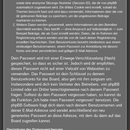
sowie eine anonyme Sitzungs-Nummer (Session-ID), die dir von phpBB
automatisch zugewiesen wird. Ein drittes Cookie wird erstellt, sobald du
Themen besucht hast und wird dazu verwendet, Informationen über die von
dir gelesenen Beiträge zu speichern, um die ungelesenen Beiträge
markieren zu können.
Weitere Daten werden gesammelt, wenn Informationen an den Betreiber
übermittelt werden. Dies betrifft — ohne Anspruch auf Vollständigkeit — zum
Beispiel Beiträge, die als Gast erstellt werden, Daten, die im Rahmen der
Registrierung erfasst werden und die von dir nach deiner Registrierung
erstellten Nachrichten. Dein Benutzerkonto besteht mindestens aus einem
eindeutigen Benutzernamen, einem Passwort zur Anmeldung mit diesem
Konto und einer persönlichen und gültigen E-Mail-Adresse.
Dein Passwort wird mit einer Einwege-Verschlüsselung (Hash)
gespeichert, so dass es sicher ist. Jedoch wird dir empfohlen,
dieses Passwort nicht auf einer Vielzahl von Webseiten zu
verwenden. Das Passwort ist dein Schlüssel zu deinem
Benutzerkonto für das Board, also geh mit ihm sorgsam um.
Insbesondere wird dich kein Vertreter des Betreibers, von phpBB
Limited oder ein Dritter berechtigterweise nach deinem Passwort
fragen. Solltest du dein Passwort vergessen haben, so kannst du
die Funktion „Ich habe mein Passwort vergessen“ benutzen. Die
phpBB-Software fragt dich dann nach deinem Benutzernamen und
deiner E-Mail-Adresse und sendet anschließend ein neu
generiertes Passwort an diese Adresse, mit dem du dann auf das
Board zugreifen kannst.
Gestattung der Datenspeicherung