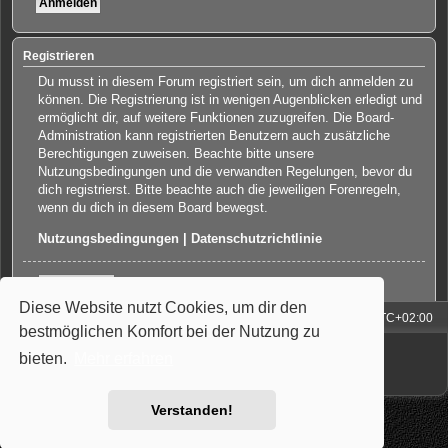
Registrieren
Du musst in diesem Forum registriert sein, um dich anmelden zu
können. Die Registrierung ist in wenigen Augenblicken erledigt und
ermöglicht dir, auf weitere Funktionen zuzugreifen. Die Board-
Administration kann registrierten Benutzern auch zusätzliche
Berechtigungen zuweisen. Beachte bitte unsere
Nutzungsbedingungen und die verwandten Regelungen, bevor du
dich registrierst. Bitte beachte auch die jeweiligen Forenregeln,
wenn du dich in diesem Board bewegst.
Nutzungsbedingungen
|
Datenschutzrichtlinie
Registrieren
Diese Website nutzt Cookies, um dir den
Foren-Übersicht
Alle Zeiten sind
UTC+02:00
bestmöglichen Komfort bei der Nutzung zu
Powered by
phpBB
® Forum Software © phpBB Limited
bieten.
Mehr erfahren
Deutsche Übersetzung durch
phpBB.de
Style: Carbon by Joyce&Luna
phpBB-Style-Design
Verstanden!