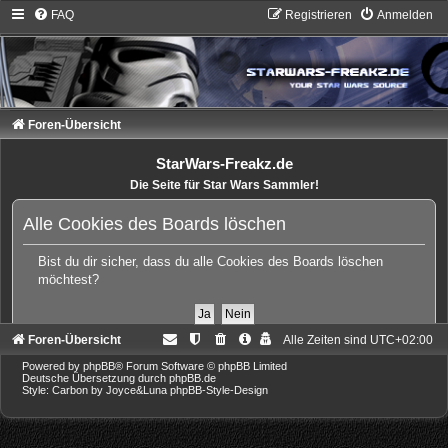
FAQ
Registrieren
Anmelden
Foren-Übersicht
StarWars-Freakz.de
Die Seite für Star Wars Sammler!
Alle Cookies des Boards löschen
Bist du dir sicher, dass du alle Cookies des Boards löschen
möchtest?
Foren-Übersicht
Alle Zeiten sind
UTC+02:00
Powered by
phpBB
® Forum Software © phpBB Limited
Deutsche Übersetzung durch
phpBB.de
Style: Carbon by Joyce&Luna
phpBB-Style-Design