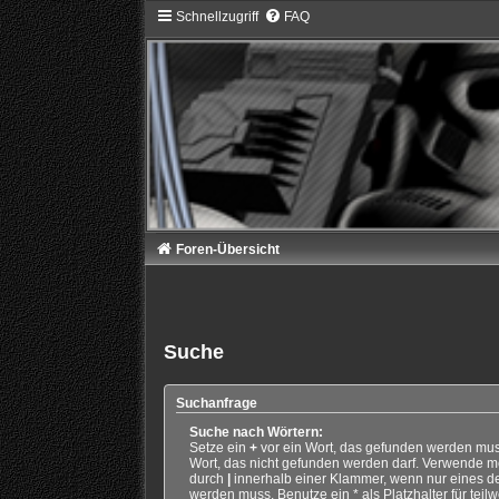
Schnellzugriff
FAQ
Foren-Übersicht
Suche
Suchanfrage
Suche nach Wörtern:
Setze ein
+
vor ein Wort, das gefunden werden mu
Wort, das nicht gefunden werden darf. Verwende m
durch
|
innerhalb einer Klammer, wenn nur eines d
werden muss. Benutze ein * als Platzhalter für teil