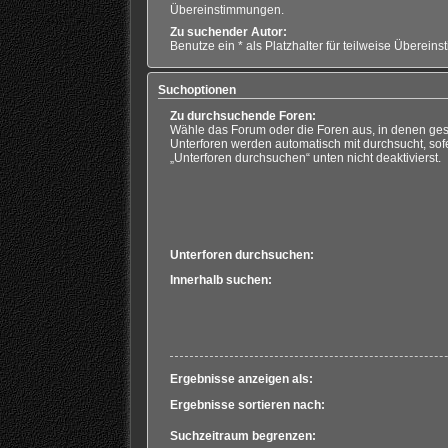
Übereinstimmungen.
Zu suchender Autor:
Benutze ein * als Platzhalter für teilweise Überein
Suchoptionen
Zu durchsuchende Foren:
Wähle das Forum oder die Foren aus, in denen ges
Unterforen werden automatisch mit durchsucht, sof
„Unterforen durchsuchen“ unten nicht deaktivierst.
Unterforen durchsuchen:
Innerhalb suchen:
Ergebnisse anzeigen als:
Ergebnisse sortieren nach:
Suchzeitraum begrenzen: