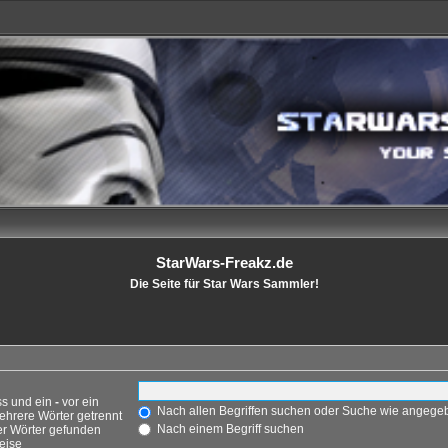
StarWars-Freakz.de
Die Seite für Star Wars Sammler!
ss und ein
-
vor ein
Nach allen Begriffen suchen oder Suche wie angeg
ehrere Wörter getrennt
Nach einem Begriff suchen
er Wörter gefunden
weise