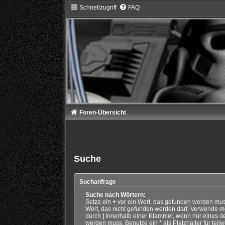
Schnellzugriff
FAQ
Foren-Übersicht
Suche
Suchanfrage
Suche nach Wörtern:
Setze ein
+
vor ein Wort, das gefunden werden mu
Wort, das nicht gefunden werden darf. Verwende m
durch
|
innerhalb einer Klammer, wenn nur eines d
werden muss. Benutze ein * als Platzhalter für teil