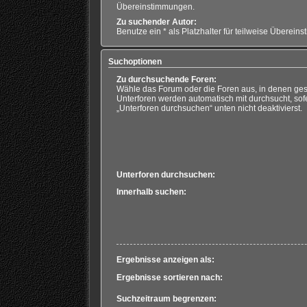
Übereinstimmungen.
Zu suchender Autor:
Benutze ein * als Platzhalter für teilweise Überein
Suchoptionen
Zu durchsuchende Foren:
Wähle das Forum oder die Foren aus, in denen ges
Unterforen werden automatisch mit durchsucht, sof
„Unterforen durchsuchen“ unten nicht deaktivierst.
Unterforen durchsuchen:
Innerhalb suchen:
Ergebnisse anzeigen als:
Ergebnisse sortieren nach:
Suchzeitraum begrenzen: