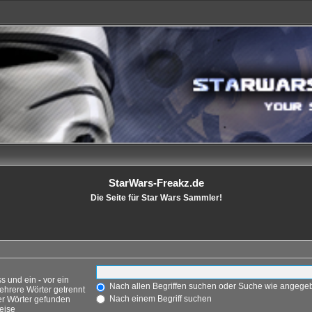
StarWars-Freakz.de
Die Seite für Star Wars Sammler!
ss und ein
-
vor ein
Nach allen Begriffen suchen oder Suche wie angeg
ehrere Wörter getrennt
Nach einem Begriff suchen
er Wörter gefunden
weise