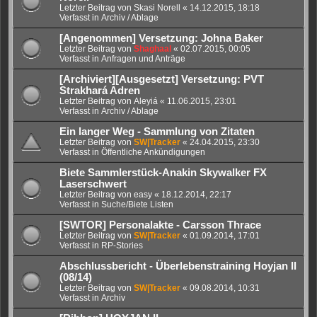
Letzter Beitrag von
Skasi Norell
«
14.12.2015, 18:18
Verfasst in
Archiv / Ablage
[Angenommen] Versetzung: Johna Baker
Letzter Beitrag von
Shaghaal
«
02.07.2015, 00:05
Verfasst in
Anfragen und Anträge
[Archiviert][Ausgesetzt] Versetzung: PVT
Strakhará Adren
Letzter Beitrag von
Aleyiá
«
11.06.2015, 23:01
Verfasst in
Archiv / Ablage
Ein langer Weg - Sammlung von Zitaten
Letzter Beitrag von
SW|Tracker
«
24.04.2015, 23:30
Verfasst in
Öffentliche Ankündigungen
Biete Sammlerstück-Anakin Skywalker FX
Laserschwert
Letzter Beitrag von
easy
«
18.12.2014, 22:17
Verfasst in
Suche/Biete Listen
[SWTOR] Personalakte - Carsson Thrace
Letzter Beitrag von
SW|Tracker
«
01.09.2014, 17:01
Verfasst in
RP-Stories
Abschlussbericht - Überlebenstraining Hoyjan II
(08/14)
Letzter Beitrag von
SW|Tracker
«
09.08.2014, 10:31
Verfasst in
Archiv