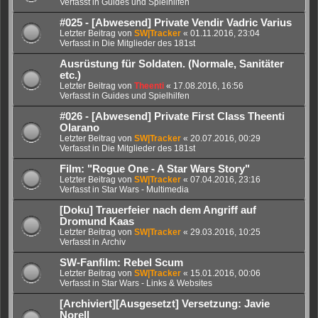
Verfasst in
Guides und Spielhilfen
#025 - [Abwesend] Private Vendir Vadric Varius
Letzter Beitrag von
SW|Tracker
«
01.11.2016, 23:04
Verfasst in
Die Mitglieder des 181st
Ausrüstung für Soldaten. (Normale, Sanitäter
etc.)
Letzter Beitrag von
Theenti
«
17.08.2016, 16:56
Verfasst in
Guides und Spielhilfen
#026 - [Abwesend] Private First Class Theenti
Olarano
Letzter Beitrag von
SW|Tracker
«
20.07.2016, 00:29
Verfasst in
Die Mitglieder des 181st
Film: "Rogue One - A Star Wars Story"
Letzter Beitrag von
SW|Tracker
«
07.04.2016, 23:16
Verfasst in
Star Wars - Multimedia
[Doku] Trauerfeier nach dem Angriff auf
Dromund Kaas
Letzter Beitrag von
SW|Tracker
«
29.03.2016, 10:25
Verfasst in
Archiv
SW-Fanfilm: Rebel Scum
Letzter Beitrag von
SW|Tracker
«
15.01.2016, 00:06
Verfasst in
Star Wars - Links & Websites
[Archiviert][Ausgesetzt] Versetzung: Javie
Norell