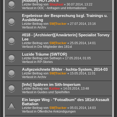
[Ribbon] HOYJAN II
Letzter Beitrag von
Shaghaal
«
30.07.2014, 13:22
Verfasst in
OOC - Anfragen und Informationen
Ergebnisse der Besprechung bzgl. Trainings u.
Ausbildung
Letzter Beitrag von
SW|Tracker
«
27.07.2014, 15:16
Verfasst in
Archiv
#018 - [Archiviert][Anwärterin] Specialist Torvey
Lee
Letzter Beitrag von
SW|Tracker
«
25.05.2014, 14:01
Verfasst in
Die Mitglieder des 181st
Luzide Träume (SWTOR)
Letzter Beitrag von
Sethwyn
«
17.05.2014, 01:05
Verfasst in
RP-Stories
Aufgezeichnete Bilder - Ischta-System, 2014-03
Letzter Beitrag von
SW|Tracker
«
15.05.2014, 11:01
Verfasst in
Archiv
[Info] Spähren im Sith-Imperium
Letzter Beitrag von
Kahlee
«
14.03.2014, 13:48
Verfasst in
Guides und Spielhilfen
Ein langer Weg - "Fotoalbum" des 181st Assault
Battalion
Letzter Beitrag von
SW|Tracker
«
05.01.2014, 14:03
Verfasst in
Öffentliche Ankündigungen