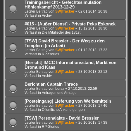
Trainingsbericht - Gefechtssimulation
Höhlenkampf 2013-12-29
Letzter Beitrag von
SW|Tracker
«
02.01.2014, 20:38
Verfasst in
Archiv
#015 - [Außer Dienst] - Private Peks Eskonek
Letzter Beitrag von
SW|Tracker
«
15.12.2013, 18:30
Verfasst in
Die Mitglieder des 181st
[TSW] David Bressler - Der Weg zu den
Templern (in Arbeit)
Letzter Beitrag von
SW|Tracker
«
01.12.2013, 17:33
Verfasst in
RP-Stories
[Bericht] IMCC Informationsstand, Markt von
Dromund Kaas
Letzter Beitrag von
SW|Tracker
«
28.10.2013, 22:12
Verfasst in
Archiv
Bericht an Captain Thrace
Letzter Beitrag von
Lorsa
«
27.10.2013, 22:59
Verfasst in
Anfragen und Anträge
[Posteingang] Lieferung von Werbemitteln
Letzter Beitrag von
SW|Tracker
«
27.10.2013, 17:46
Verfasst in
Öffentliche Ankündigungen
[TSW] Personalakte - David Bressler
Letzter Beitrag von
SW|Tracker
«
26.10.2013, 17:38
Verfasst in
RP-Stories