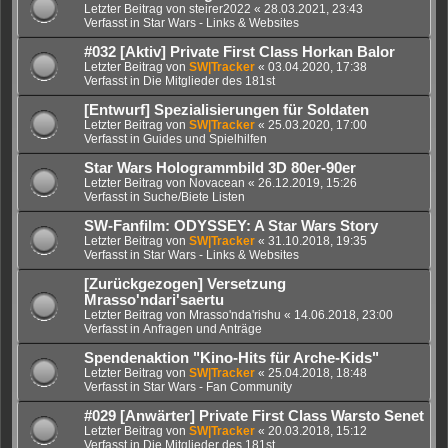
Letzter Beitrag von
steirer2022
«
28.03.2021, 23:43
Verfasst in
Star Wars - Links & Websites
#032 [Aktiv] Private First Class Horkan Balor
Letzter Beitrag von
SW|Tracker
«
03.04.2020, 17:38
Verfasst in
Die Mitglieder des 181st
[Entwurf] Spezialisierungen für Soldaten
Letzter Beitrag von
SW|Tracker
«
25.03.2020, 17:00
Verfasst in
Guides und Spielhilfen
Star Wars Hologrammbild 3D 80er-90er
Letzter Beitrag von
Novacean
«
26.12.2019, 15:26
Verfasst in
Suche/Biete Listen
SW-Fanfilm: ODYSSEY: A Star Wars Story
Letzter Beitrag von
SW|Tracker
«
31.10.2018, 19:35
Verfasst in
Star Wars - Links & Websites
[Zurückgezogen] Versetzung
Mrasso'ndari'saertu
Letzter Beitrag von
Mrasso'nda'rishu
«
14.06.2018, 23:00
Verfasst in
Anfragen und Anträge
Spendenaktion "Kino-Hits für Arche-Kids"
Letzter Beitrag von
SW|Tracker
«
25.04.2018, 18:48
Verfasst in
Star Wars - Fan Community
#029 [Anwärter] Private First Class Warsto Senet
Letzter Beitrag von
SW|Tracker
«
20.03.2018, 15:12
Verfasst in
Die Mitglieder des 181st