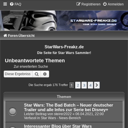
FAQ
Registrieren
Anmelden
Foren-Übersicht
StarWars-Freakz.de
Die Seite für Star Wars Sammler!
Unbeantwortete Themen
Zur erweiterten Suche
Suche
Erweiterte Suche
1
2
3
4
Nächste
Die Suche ergab 176 Treffer
Themen
Star Wars: The Bad Batch – Neuer deutscher
Trailer und alle Infos zur Serie bei Disney+
Letzter Beitrag von
steirer2022
«
06.04.2021, 22:00
Verfasst in
Star Wars - News-Bereich
Interessanter Blog über Star Wars