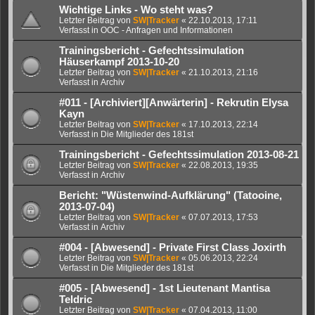
Wichtige Links - Wo steht was?
Letzter Beitrag von
SW|Tracker
«
22.10.2013, 17:11
Verfasst in
OOC - Anfragen und Informationen
Trainingsbericht - Gefechtssimulation
Häuserkampf 2013-10-20
Letzter Beitrag von
SW|Tracker
«
21.10.2013, 21:16
Verfasst in
Archiv
#011 - [Archiviert][Anwärterin] - Rekrutin Elysa
Kayn
Letzter Beitrag von
SW|Tracker
«
17.10.2013, 22:14
Verfasst in
Die Mitglieder des 181st
Trainingsbericht - Gefechtssimulation 2013-08-21
Letzter Beitrag von
SW|Tracker
«
22.08.2013, 19:35
Verfasst in
Archiv
Bericht: "Wüstenwind-Aufklärung" (Tatooine,
2013-07-04)
Letzter Beitrag von
SW|Tracker
«
07.07.2013, 17:53
Verfasst in
Archiv
#004 - [Abwesend] - Private First Class Joxirth
Letzter Beitrag von
SW|Tracker
«
05.06.2013, 22:24
Verfasst in
Die Mitglieder des 181st
#005 - [Abwesend] - 1st Lieutenant Mantisa
Teldric
Letzter Beitrag von
SW|Tracker
«
07.04.2013, 11:00