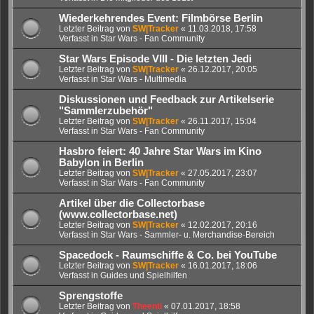
Wiederkehrendes Event: Filmbörse Berlin
Letzter Beitrag von
SW|Tracker
«
11.03.2018, 17:58
Verfasst in
Star Wars - Fan Community
Star Wars Episode VIII - Die letzten Jedi
Letzter Beitrag von
SW|Tracker
«
26.12.2017, 20:05
Verfasst in
Star Wars - Multimedia
Diskussionen und Feedback zur Artikelserie
"Sammlerzubehör"
Letzter Beitrag von
SW|Tracker
«
26.11.2017, 15:04
Verfasst in
Star Wars - Fan Community
Hasbro feiert: 40 Jahre Star Wars im Kino
Babylon in Berlin
Letzter Beitrag von
SW|Tracker
«
27.05.2017, 23:07
Verfasst in
Star Wars - Fan Community
Artikel über die Collectorbase
(www.collectorbase.net)
Letzter Beitrag von
SW|Tracker
«
12.02.2017, 20:16
Verfasst in
Star Wars - Sammler- u. Merchandise-Bereich
Spacedock - Raumschiffe & Co. bei YouTube
Letzter Beitrag von
SW|Tracker
«
16.01.2017, 18:06
Verfasst in
Guides und Spielhilfen
Sprengstoffe
Letzter Beitrag von
Theenti
«
07.01.2017, 18:58