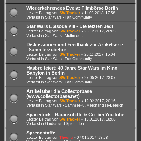
Wiederkehrendes Event: Filmbörse Berlin
Letzter Beitrag von
SW|Tracker
«
11.03.2018, 17:58
Verfasst in
Star Wars - Fan Community
Star Wars Episode VIII - Die letzten Jedi
Letzter Beitrag von
SW|Tracker
«
26.12.2017, 20:05
Verfasst in
Star Wars - Multimedia
Diskussionen und Feedback zur Artikelserie
"Sammlerzubehör"
Letzter Beitrag von
SW|Tracker
«
26.11.2017, 15:04
Verfasst in
Star Wars - Fan Community
Hasbro feiert: 40 Jahre Star Wars im Kino
Babylon in Berlin
Letzter Beitrag von
SW|Tracker
«
27.05.2017, 23:07
Verfasst in
Star Wars - Fan Community
Artikel über die Collectorbase
(www.collectorbase.net)
Letzter Beitrag von
SW|Tracker
«
12.02.2017, 20:16
Verfasst in
Star Wars - Sammler- u. Merchandise-Bereich
Spacedock - Raumschiffe & Co. bei YouTube
Letzter Beitrag von
SW|Tracker
«
16.01.2017, 18:06
Verfasst in
Guides und Spielhilfen
Sprengstoffe
Letzter Beitrag von
Theenti
«
07.01.2017, 18:58