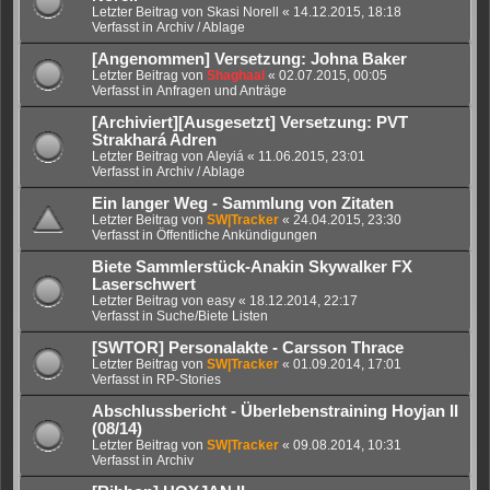
Letzter Beitrag von
Skasi Norell
«
14.12.2015, 18:18
Verfasst in
Archiv / Ablage
[Angenommen] Versetzung: Johna Baker
Letzter Beitrag von
Shaghaal
«
02.07.2015, 00:05
Verfasst in
Anfragen und Anträge
[Archiviert][Ausgesetzt] Versetzung: PVT
Strakhará Adren
Letzter Beitrag von
Aleyiá
«
11.06.2015, 23:01
Verfasst in
Archiv / Ablage
Ein langer Weg - Sammlung von Zitaten
Letzter Beitrag von
SW|Tracker
«
24.04.2015, 23:30
Verfasst in
Öffentliche Ankündigungen
Biete Sammlerstück-Anakin Skywalker FX
Laserschwert
Letzter Beitrag von
easy
«
18.12.2014, 22:17
Verfasst in
Suche/Biete Listen
[SWTOR] Personalakte - Carsson Thrace
Letzter Beitrag von
SW|Tracker
«
01.09.2014, 17:01
Verfasst in
RP-Stories
Abschlussbericht - Überlebenstraining Hoyjan II
(08/14)
Letzter Beitrag von
SW|Tracker
«
09.08.2014, 10:31
Verfasst in
Archiv