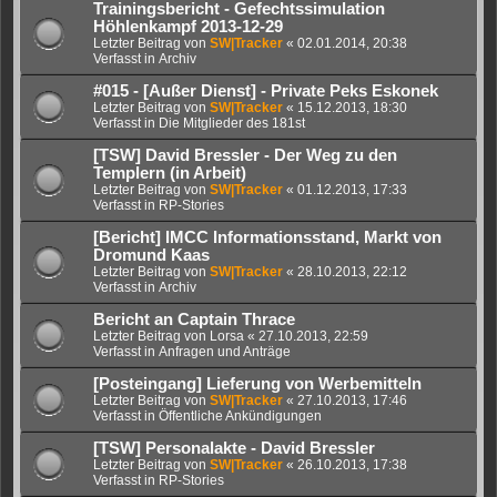
Trainingsbericht - Gefechtssimulation
Höhlenkampf 2013-12-29
Letzter Beitrag von
SW|Tracker
«
02.01.2014, 20:38
Verfasst in
Archiv
#015 - [Außer Dienst] - Private Peks Eskonek
Letzter Beitrag von
SW|Tracker
«
15.12.2013, 18:30
Verfasst in
Die Mitglieder des 181st
[TSW] David Bressler - Der Weg zu den
Templern (in Arbeit)
Letzter Beitrag von
SW|Tracker
«
01.12.2013, 17:33
Verfasst in
RP-Stories
[Bericht] IMCC Informationsstand, Markt von
Dromund Kaas
Letzter Beitrag von
SW|Tracker
«
28.10.2013, 22:12
Verfasst in
Archiv
Bericht an Captain Thrace
Letzter Beitrag von
Lorsa
«
27.10.2013, 22:59
Verfasst in
Anfragen und Anträge
[Posteingang] Lieferung von Werbemitteln
Letzter Beitrag von
SW|Tracker
«
27.10.2013, 17:46
Verfasst in
Öffentliche Ankündigungen
[TSW] Personalakte - David Bressler
Letzter Beitrag von
SW|Tracker
«
26.10.2013, 17:38
Verfasst in
RP-Stories