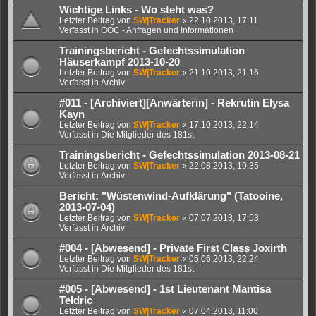
Wichtige Links - Wo steht was?
Letzter Beitrag von
SW|Tracker
«
22.10.2013, 17:11
Verfasst in
OOC - Anfragen und Informationen
Trainingsbericht - Gefechtssimulation
Häuserkampf 2013-10-20
Letzter Beitrag von
SW|Tracker
«
21.10.2013, 21:16
Verfasst in
Archiv
#011 - [Archiviert][Anwärterin] - Rekrutin Elysa
Kayn
Letzter Beitrag von
SW|Tracker
«
17.10.2013, 22:14
Verfasst in
Die Mitglieder des 181st
Trainingsbericht - Gefechtssimulation 2013-08-21
Letzter Beitrag von
SW|Tracker
«
22.08.2013, 19:35
Verfasst in
Archiv
Bericht: "Wüstenwind-Aufklärung" (Tatooine,
2013-07-04)
Letzter Beitrag von
SW|Tracker
«
07.07.2013, 17:53
Verfasst in
Archiv
#004 - [Abwesend] - Private First Class Joxirth
Letzter Beitrag von
SW|Tracker
«
05.06.2013, 22:24
Verfasst in
Die Mitglieder des 181st
#005 - [Abwesend] - 1st Lieutenant Mantisa
Teldric
Letzter Beitrag von
SW|Tracker
«
07.04.2013, 11:00