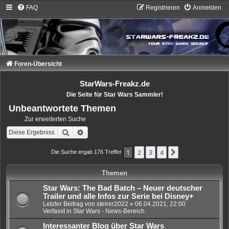
FAQ
Registrieren
Anmelden
Foren-Übersicht
StarWars-Freakz.de
Die Seite für Star Wars Sammler!
Unbeantwortete Themen
Zur erweiterten Suche
Suche
Erweiterte Suche
1
2
3
4
Nächste
Die Suche ergab 176 Treffer
Themen
Star Wars: The Bad Batch – Neuer deutscher
Trailer und alle Infos zur Serie bei Disney+
Letzter Beitrag von
steirer2022
«
06.04.2021, 22:00
Verfasst in
Star Wars - News-Bereich
Interessanter Blog über Star Wars