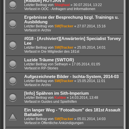
[Ribbon] HOYJAN II
Letzter Beitrag von
Shaghaal
«
30.07.2014, 13:22
Verfasst in
OOC - Anfragen und Informationen
Ergebnisse der Besprechung bzgl. Trainings u.
Ausbildung
Letzter Beitrag von
SW|Tracker
«
27.07.2014, 15:16
Verfasst in
Archiv
#018 - [Archiviert][Anwärterin] Specialist Torvey
Lee
Letzter Beitrag von
SW|Tracker
«
25.05.2014, 14:01
Verfasst in
Die Mitglieder des 181st
Luzide Träume (SWTOR)
Letzter Beitrag von
Sethwyn
«
17.05.2014, 01:05
Verfasst in
RP-Stories
Aufgezeichnete Bilder - Ischta-System, 2014-03
Letzter Beitrag von
SW|Tracker
«
15.05.2014, 11:01
Verfasst in
Archiv
[Info] Spähren im Sith-Imperium
Letzter Beitrag von
Kahlee
«
14.03.2014, 13:48
Verfasst in
Guides und Spielhilfen
Ein langer Weg - "Fotoalbum" des 181st Assault
Battalion
Letzter Beitrag von
SW|Tracker
«
05.01.2014, 14:03
Verfasst in
Öffentliche Ankündigungen