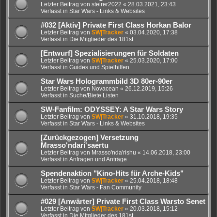
Letzter Beitrag von
steirer2022
«
28.03.2021, 23:43
Verfasst in
Star Wars - Links & Websites
#032 [Aktiv] Private First Class Horkan Balor
Letzter Beitrag von
SW|Tracker
«
03.04.2020, 17:38
Verfasst in
Die Mitglieder des 181st
[Entwurf] Spezialisierungen für Soldaten
Letzter Beitrag von
SW|Tracker
«
25.03.2020, 17:00
Verfasst in
Guides und Spielhilfen
Star Wars Hologrammbild 3D 80er-90er
Letzter Beitrag von
Novacean
«
26.12.2019, 15:26
Verfasst in
Suche/Biete Listen
SW-Fanfilm: ODYSSEY: A Star Wars Story
Letzter Beitrag von
SW|Tracker
«
31.10.2018, 19:35
Verfasst in
Star Wars - Links & Websites
[Zurückgezogen] Versetzung
Mrasso'ndari'saertu
Letzter Beitrag von
Mrasso'nda'rishu
«
14.06.2018, 23:00
Verfasst in
Anfragen und Anträge
Spendenaktion "Kino-Hits für Arche-Kids"
Letzter Beitrag von
SW|Tracker
«
25.04.2018, 18:48
Verfasst in
Star Wars - Fan Community
#029 [Anwärter] Private First Class Warsto Senet
Letzter Beitrag von
SW|Tracker
«
20.03.2018, 15:12
Verfasst in
Die Mitglieder des 181st