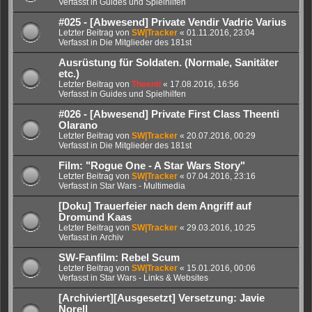
Verfasst in
Guides und Spielhilfen
#025 - [Abwesend] Private Vendir Vadric Varius
Letzter Beitrag von
SW|Tracker
«
01.11.2016, 23:04
Verfasst in
Die Mitglieder des 181st
Ausrüstung für Soldaten. (Normale, Sanitäter
etc.)
Letzter Beitrag von
Theenti
«
17.08.2016, 16:56
Verfasst in
Guides und Spielhilfen
#026 - [Abwesend] Private First Class Theenti
Olarano
Letzter Beitrag von
SW|Tracker
«
20.07.2016, 00:29
Verfasst in
Die Mitglieder des 181st
Film: "Rogue One - A Star Wars Story"
Letzter Beitrag von
SW|Tracker
«
07.04.2016, 23:16
Verfasst in
Star Wars - Multimedia
[Doku] Trauerfeier nach dem Angriff auf
Dromund Kaas
Letzter Beitrag von
SW|Tracker
«
29.03.2016, 10:25
Verfasst in
Archiv
SW-Fanfilm: Rebel Scum
Letzter Beitrag von
SW|Tracker
«
15.01.2016, 00:06
Verfasst in
Star Wars - Links & Websites
[Archiviert][Ausgesetzt] Versetzung: Javie
Norell