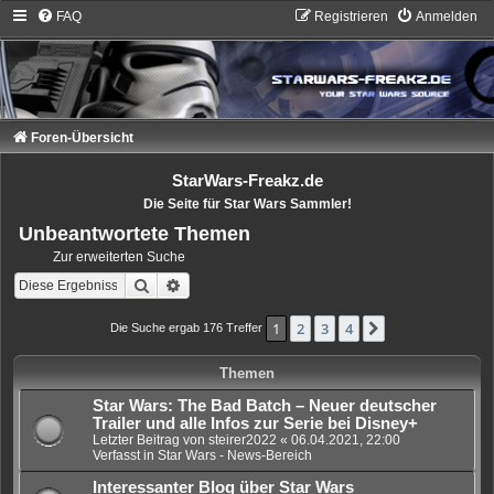
FAQ
Registrieren
Anmelden
Foren-Übersicht
StarWars-Freakz.de
Die Seite für Star Wars Sammler!
Unbeantwortete Themen
Zur erweiterten Suche
Suche
Erweiterte Suche
1
2
3
4
Nächste
Die Suche ergab 176 Treffer
Themen
Star Wars: The Bad Batch – Neuer deutscher
Trailer und alle Infos zur Serie bei Disney+
Letzter Beitrag von
steirer2022
«
06.04.2021, 22:00
Verfasst in
Star Wars - News-Bereich
Interessanter Blog über Star Wars