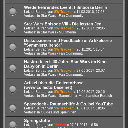
Wiederkehrendes Event: Filmbörse Berlin
Letzter Beitrag von
SW|Tracker
«
11.03.2018, 17:58
Verfasst in
Star Wars - Fan Community
Star Wars Episode VIII - Die letzten Jedi
Letzter Beitrag von
SW|Tracker
«
26.12.2017, 20:05
Verfasst in
Star Wars - Multimedia
Diskussionen und Feedback zur Artikelserie
"Sammlerzubehör"
Letzter Beitrag von
SW|Tracker
«
26.11.2017, 15:04
Verfasst in
Star Wars - Fan Community
Hasbro feiert: 40 Jahre Star Wars im Kino
Babylon in Berlin
Letzter Beitrag von
SW|Tracker
«
27.05.2017, 23:07
Verfasst in
Star Wars - Fan Community
Artikel über die Collectorbase
(www.collectorbase.net)
Letzter Beitrag von
SW|Tracker
«
12.02.2017, 20:16
Verfasst in
Star Wars - Sammler- u. Merchandise-Bereich
Spacedock - Raumschiffe & Co. bei YouTube
Letzter Beitrag von
SW|Tracker
«
16.01.2017, 18:06
Verfasst in
Guides und Spielhilfen
Sprengstoffe
Letzter Beitrag von
Theenti
«
07.01.2017, 18:58