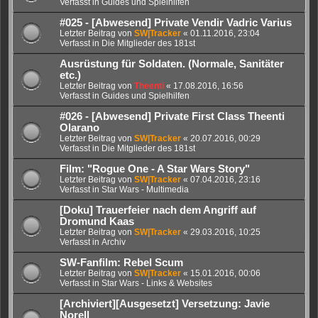
Verfasst in
Guides und Spielhilfen
#025 - [Abwesend] Private Vendir Vadric Varius
Letzter Beitrag von
SW|Tracker
«
01.11.2016, 23:04
Verfasst in
Die Mitglieder des 181st
Ausrüstung für Soldaten. (Normale, Sanitäter
etc.)
Letzter Beitrag von
Theenti
«
17.08.2016, 16:56
Verfasst in
Guides und Spielhilfen
#026 - [Abwesend] Private First Class Theenti
Olarano
Letzter Beitrag von
SW|Tracker
«
20.07.2016, 00:29
Verfasst in
Die Mitglieder des 181st
Film: "Rogue One - A Star Wars Story"
Letzter Beitrag von
SW|Tracker
«
07.04.2016, 23:16
Verfasst in
Star Wars - Multimedia
[Doku] Trauerfeier nach dem Angriff auf
Dromund Kaas
Letzter Beitrag von
SW|Tracker
«
29.03.2016, 10:25
Verfasst in
Archiv
SW-Fanfilm: Rebel Scum
Letzter Beitrag von
SW|Tracker
«
15.01.2016, 00:06
Verfasst in
Star Wars - Links & Websites
[Archiviert][Ausgesetzt] Versetzung: Javie
Norell