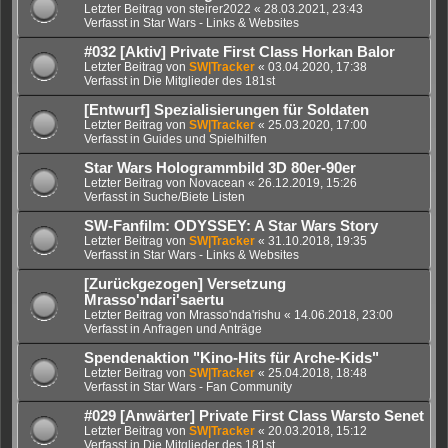
Letzter Beitrag von
steirer2022
«
28.03.2021, 23:43
Verfasst in
Star Wars - Links & Websites
#032 [Aktiv] Private First Class Horkan Balor
Letzter Beitrag von
SW|Tracker
«
03.04.2020, 17:38
Verfasst in
Die Mitglieder des 181st
[Entwurf] Spezialisierungen für Soldaten
Letzter Beitrag von
SW|Tracker
«
25.03.2020, 17:00
Verfasst in
Guides und Spielhilfen
Star Wars Hologrammbild 3D 80er-90er
Letzter Beitrag von
Novacean
«
26.12.2019, 15:26
Verfasst in
Suche/Biete Listen
SW-Fanfilm: ODYSSEY: A Star Wars Story
Letzter Beitrag von
SW|Tracker
«
31.10.2018, 19:35
Verfasst in
Star Wars - Links & Websites
[Zurückgezogen] Versetzung
Mrasso'ndari'saertu
Letzter Beitrag von
Mrasso'nda'rishu
«
14.06.2018, 23:00
Verfasst in
Anfragen und Anträge
Spendenaktion "Kino-Hits für Arche-Kids"
Letzter Beitrag von
SW|Tracker
«
25.04.2018, 18:48
Verfasst in
Star Wars - Fan Community
#029 [Anwärter] Private First Class Warsto Senet
Letzter Beitrag von
SW|Tracker
«
20.03.2018, 15:12
Verfasst in
Die Mitglieder des 181st