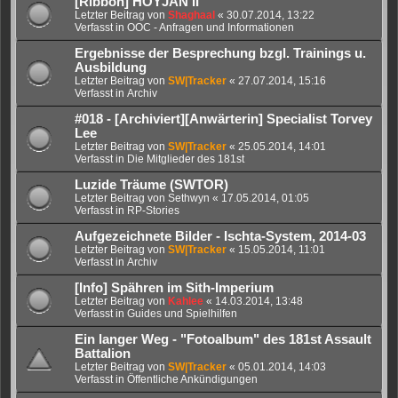
[Ribbon] HOYJAN II
Letzter Beitrag von
Shaghaal
«
30.07.2014, 13:22
Verfasst in
OOC - Anfragen und Informationen
Ergebnisse der Besprechung bzgl. Trainings u.
Ausbildung
Letzter Beitrag von
SW|Tracker
«
27.07.2014, 15:16
Verfasst in
Archiv
#018 - [Archiviert][Anwärterin] Specialist Torvey
Lee
Letzter Beitrag von
SW|Tracker
«
25.05.2014, 14:01
Verfasst in
Die Mitglieder des 181st
Luzide Träume (SWTOR)
Letzter Beitrag von
Sethwyn
«
17.05.2014, 01:05
Verfasst in
RP-Stories
Aufgezeichnete Bilder - Ischta-System, 2014-03
Letzter Beitrag von
SW|Tracker
«
15.05.2014, 11:01
Verfasst in
Archiv
[Info] Spähren im Sith-Imperium
Letzter Beitrag von
Kahlee
«
14.03.2014, 13:48
Verfasst in
Guides und Spielhilfen
Ein langer Weg - "Fotoalbum" des 181st Assault
Battalion
Letzter Beitrag von
SW|Tracker
«
05.01.2014, 14:03
Verfasst in
Öffentliche Ankündigungen