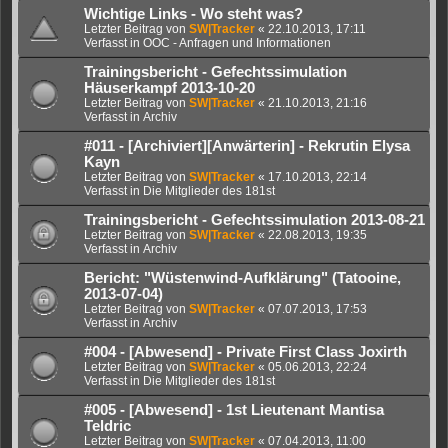
Wichtige Links - Wo steht was?
Letzter Beitrag von
SW|Tracker
«
22.10.2013, 17:11
Verfasst in
OOC - Anfragen und Informationen
Trainingsbericht - Gefechtssimulation
Häuserkampf 2013-10-20
Letzter Beitrag von
SW|Tracker
«
21.10.2013, 21:16
Verfasst in
Archiv
#011 - [Archiviert][Anwärterin] - Rekrutin Elysa
Kayn
Letzter Beitrag von
SW|Tracker
«
17.10.2013, 22:14
Verfasst in
Die Mitglieder des 181st
Trainingsbericht - Gefechtssimulation 2013-08-21
Letzter Beitrag von
SW|Tracker
«
22.08.2013, 19:35
Verfasst in
Archiv
Bericht: "Wüstenwind-Aufklärung" (Tatooine,
2013-07-04)
Letzter Beitrag von
SW|Tracker
«
07.07.2013, 17:53
Verfasst in
Archiv
#004 - [Abwesend] - Private First Class Joxirth
Letzter Beitrag von
SW|Tracker
«
05.06.2013, 22:24
Verfasst in
Die Mitglieder des 181st
#005 - [Abwesend] - 1st Lieutenant Mantisa
Teldric
Letzter Beitrag von
SW|Tracker
«
07.04.2013, 11:00