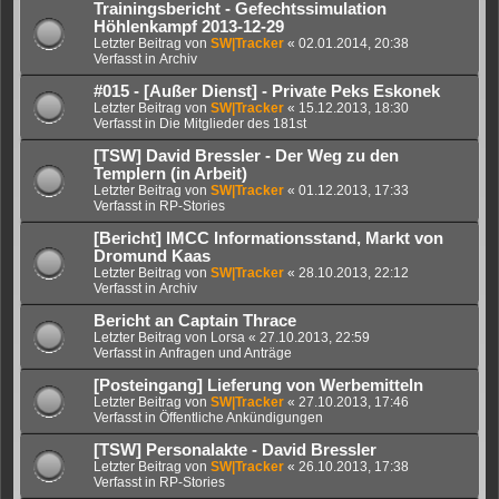
Trainingsbericht - Gefechtssimulation
Höhlenkampf 2013-12-29
Letzter Beitrag von
SW|Tracker
«
02.01.2014, 20:38
Verfasst in
Archiv
#015 - [Außer Dienst] - Private Peks Eskonek
Letzter Beitrag von
SW|Tracker
«
15.12.2013, 18:30
Verfasst in
Die Mitglieder des 181st
[TSW] David Bressler - Der Weg zu den
Templern (in Arbeit)
Letzter Beitrag von
SW|Tracker
«
01.12.2013, 17:33
Verfasst in
RP-Stories
[Bericht] IMCC Informationsstand, Markt von
Dromund Kaas
Letzter Beitrag von
SW|Tracker
«
28.10.2013, 22:12
Verfasst in
Archiv
Bericht an Captain Thrace
Letzter Beitrag von
Lorsa
«
27.10.2013, 22:59
Verfasst in
Anfragen und Anträge
[Posteingang] Lieferung von Werbemitteln
Letzter Beitrag von
SW|Tracker
«
27.10.2013, 17:46
Verfasst in
Öffentliche Ankündigungen
[TSW] Personalakte - David Bressler
Letzter Beitrag von
SW|Tracker
«
26.10.2013, 17:38
Verfasst in
RP-Stories