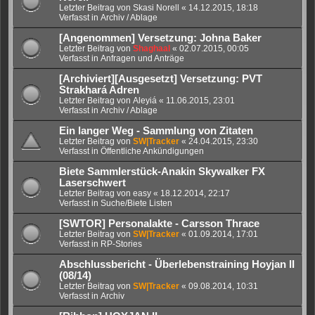
Letzter Beitrag von
Skasi Norell
«
14.12.2015, 18:18
Verfasst in
Archiv / Ablage
[Angenommen] Versetzung: Johna Baker
Letzter Beitrag von
Shaghaal
«
02.07.2015, 00:05
Verfasst in
Anfragen und Anträge
[Archiviert][Ausgesetzt] Versetzung: PVT
Strakhará Adren
Letzter Beitrag von
Aleyiá
«
11.06.2015, 23:01
Verfasst in
Archiv / Ablage
Ein langer Weg - Sammlung von Zitaten
Letzter Beitrag von
SW|Tracker
«
24.04.2015, 23:30
Verfasst in
Öffentliche Ankündigungen
Biete Sammlerstück-Anakin Skywalker FX
Laserschwert
Letzter Beitrag von
easy
«
18.12.2014, 22:17
Verfasst in
Suche/Biete Listen
[SWTOR] Personalakte - Carsson Thrace
Letzter Beitrag von
SW|Tracker
«
01.09.2014, 17:01
Verfasst in
RP-Stories
Abschlussbericht - Überlebenstraining Hoyjan II
(08/14)
Letzter Beitrag von
SW|Tracker
«
09.08.2014, 10:31
Verfasst in
Archiv