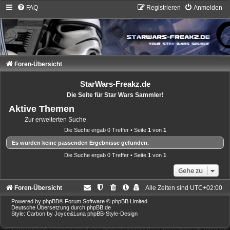
FAQ
Registrieren
Anmelden
Foren-Übersicht
StarWars-Freakz.de
Die Seite für Star Wars Sammler!
Aktive Themen
Zur erweiterten Suche
Die Suche ergab 0 Treffer • Seite
1
von
1
Es wurden keine passenden Ergebnisse gefunden.
Die Suche ergab 0 Treffer • Seite
1
von
1
Gehe zu
Foren-Übersicht
Alle Zeiten sind
UTC+02:00
Powered by
phpBB
® Forum Software © phpBB Limited
Deutsche Übersetzung durch
phpBB.de
Style: Carbon by Joyce&Luna
phpBB-Style-Design