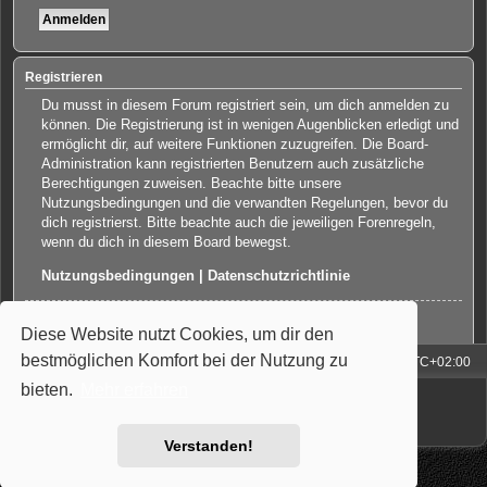
Registrieren
Du musst in diesem Forum registriert sein, um dich anmelden zu
können. Die Registrierung ist in wenigen Augenblicken erledigt und
ermöglicht dir, auf weitere Funktionen zuzugreifen. Die Board-
Administration kann registrierten Benutzern auch zusätzliche
Berechtigungen zuweisen. Beachte bitte unsere
Nutzungsbedingungen und die verwandten Regelungen, bevor du
dich registrierst. Bitte beachte auch die jeweiligen Forenregeln,
wenn du dich in diesem Board bewegst.
Nutzungsbedingungen
|
Datenschutzrichtlinie
Registrieren
Diese Website nutzt Cookies, um dir den
bestmöglichen Komfort bei der Nutzung zu
Foren-Übersicht
Alle Zeiten sind
UTC+02:00
bieten.
Mehr erfahren
Powered by
phpBB
® Forum Software © phpBB Limited
Deutsche Übersetzung durch
phpBB.de
Style: Carbon by Joyce&Luna
phpBB-Style-Design
Verstanden!