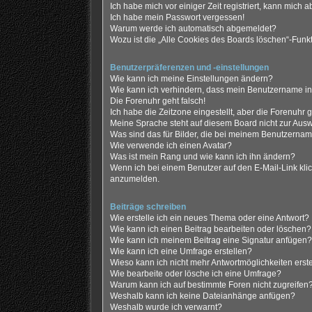
Ich habe mich vor einiger Zeit registriert, kann mich
Ich habe mein Passwort vergessen!
Warum werde ich automatisch abgemeldet?
Wozu ist die „Alle Cookies des Boards löschen“-Funk
Benutzerpräferenzen und -einstellungen
Wie kann ich meine Einstellungen ändern?
Wie kann ich verhindern, dass mein Benutzername in 
Die Forenuhr geht falsch!
Ich habe die Zeitzone eingestellt, aber die Forenuhr 
Meine Sprache steht auf diesem Board nicht zur Ausw
Was sind das für Bilder, die bei meinem Benutzerna
Wie verwende ich einen Avatar?
Was ist mein Rang und wie kann ich ihn ändern?
Wenn ich bei einem Benutzer auf den E-Mail-Link klic
anzumelden.
Beiträge schreiben
Wie erstelle ich ein neues Thema oder eine Antwort?
Wie kann ich einen Beitrag bearbeiten oder löschen?
Wie kann ich meinem Beitrag eine Signatur anfügen?
Wie kann ich eine Umfrage erstellen?
Wieso kann ich nicht mehr Antwortmöglichkeiten erst
Wie bearbeite oder lösche ich eine Umfrage?
Warum kann ich auf bestimmte Foren nicht zugreifen
Weshalb kann ich keine Dateianhänge anfügen?
Weshalb wurde ich verwarnt?