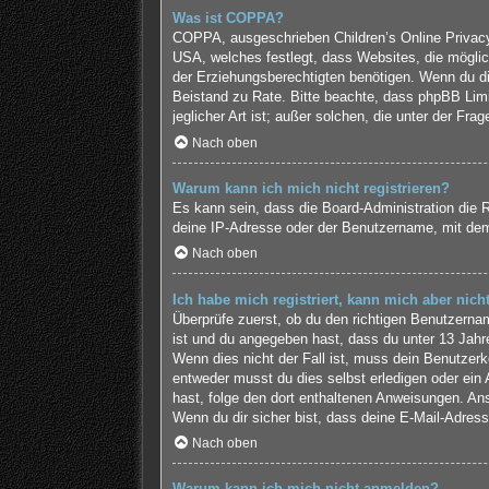
Was ist COPPA?
COPPA, ausgeschrieben Children’s Online Privacy 
USA, welches festlegt, dass Websites, die mögli
der Erziehungsberechtigten benötigen. Wenn du dir u
Beistand zu Rate. Bitte beachte, dass phpBB Limi
jeglicher Art ist; außer solchen, die unter der F
Nach oben
Warum kann ich mich nicht registrieren?
Es kann sein, dass die Board-Administration die 
deine IP-Adresse oder der Benutzername, mit dem 
Nach oben
Ich habe mich registriert, kann mich aber nic
Überprüfe zuerst, ob du den richtigen Benutzern
ist und du angegeben hast, dass du unter 13 Jahre
Wenn dies nicht der Fall ist, muss dein Benutzerk
entweder musst du dies selbst erledigen oder ein Ad
hast, folge den dort enthaltenen Anweisungen. An
Wenn du dir sicher bist, dass deine E-Mail-Adress
Nach oben
Warum kann ich mich nicht anmelden?