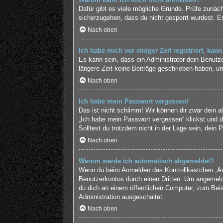
Dafür gibt es viele mögliche Gründe. Prüfe zunäch
sicherzugehen, dass du nicht gesperrt wurdest. Es
Nach oben
Ich habe mich vor einiger Zeit registriert, ka
Es kann sein, dass ein Administrator dein Benutz
längere Zeit keine Beiträge geschrieben haben, um
Nach oben
Ich habe mein Passwort vergessen!
Das ist nicht schlimm! Wir können dir zwar dein a
„Ich habe mein Passwort vergessen“ klickst und d
Solltest du trotzdem nicht in der Lage sein, dein
Nach oben
Warum werde ich automatisch abgemeldet?
Wenn du beim Anmelden das Kontrollkästchen „Ange
Benutzerkontos durch einen Dritten. Um angemeld
du dich an einem öffentlichen Computer, zum Beisp
Administration ausgeschaltet.
Nach oben