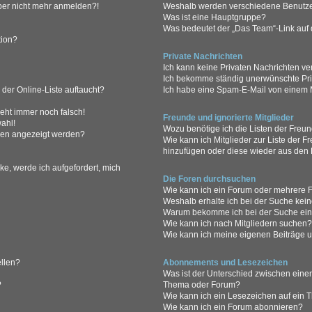
 aber nicht mehr anmelden?!
Weshalb werden verschiedene Benutzer
Was ist eine Hauptgruppe?
Was bedeutet der „Das Team“-Link auf d
tion?
Private Nachrichten
Ich kann keine Privaten Nachrichten ve
Ich bekomme ständig unerwünschte Pri
der Online-Liste auftaucht?
Ich habe eine Spam-E-Mail von einem M
geht immer noch falsch!
Freunde und ignorierte Mitglieder
ahl!
Wozu benötige ich die Listen der Freun
men angezeigt werden?
Wie kann ich Mitglieder zur Liste der Fr
hinzufügen oder diese wieder aus den 
ke, werde ich aufgefordert, mich
Die Foren durchsuchen
Wie kann ich ein Forum oder mehrere
Weshalb erhalte ich bei der Suche kei
Warum bekomme ich bei der Suche eine
Wie kann ich nach Mitgliedern suchen
Wie kann ich meine eigenen Beiträge 
ellen?
Abonnements und Lesezeichen
Was ist der Unterschied zwischen ein
?
Thema oder Forum?
Wie kann ich ein Lesezeichen auf ein
Wie kann ich ein Forum abonnieren?