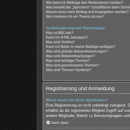
Wie kann ich Beiträge den Moderatoren melden?
Was bewirkt die „Speichern“-Schaltfläche beim Schre
Warum muss mein Beitrag erst freigegeben werden?
Wie markiere ich ein Thema als neu?
Textformatierung und Thementypen
Was ist BBCode?
Kann ich HTML benutzen?
Was sind Smilies?
Kann ich Bilder in meine Beiträge einfügen?
Was sind globale Bekanntmachungen?
Was sind Bekanntmachungen?
Was sind wichtige Themen?
Was sind geschlossene Themen?
Was sind Themen-Symbole?
Registrierung und Anmeldung
Wozu muss ich mich registrieren?
Eine Registrierung ist nicht unbedingt zwingend. 
erhältst du als registriertes Mitglied Zugriff auf
andere Mitglieder, Beitritt zu Benutzergruppen und 
Nach oben