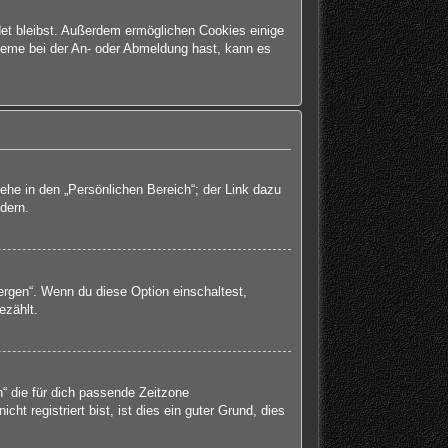
det bleibst. Außerdem ermöglichen Cookies einige
bleme bei der An- oder Abmeldung hast, kann es
ehe in den „Persönlichen Bereich“; der Link dazu
dern.
ergen“. Wenn du diese Option einschaltest,
ezählt.
h“ die für dich passende Zeitzone
ht registriert bist, ist dies ein guter Grund, dies