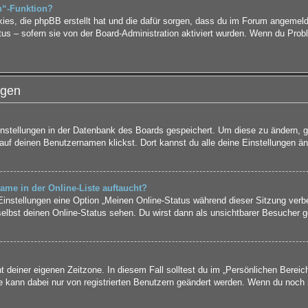
n“-Funktion?
kies, die phpBB erstellt hat und die dafür sorgen, dass du im Forum angemel
tus – sofern sie von der Board-Administration aktiviert wurden. Wenn du Pro
ngen
Einstellungen in der Datenbank des Boards gespeichert. Um diese zu ändern, g
auf deinen Benutzernamen klickst. Dort kannst du alle deine Einstellungen än
ame in der Online-Liste auftaucht?
 Einstellungen eine Option „Meinen Online-Status während dieser Sitzung verb
elbst deinen Online-Status sehen. Du wirst dann als unsichtbarer Besucher g
t deiner eigenen Zeitzone. In diesem Fall solltest du im „Persönlichen Bereic
ne kann dabei nur von registrierten Benutzern geändert werden. Wenn du noch nic