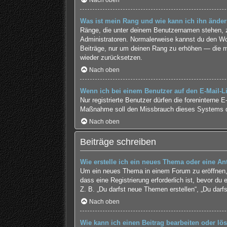
Nach oben
Was ist mein Rang und wie kann ich ihn ände
Ränge, die unter deinem Benutzernamen stehen, zei
Administratoren. Normalerweise kannst du den Wort
Beiträge, nur um deinen Rang zu erhöhen — die me
wieder zurücksetzen.
Nach oben
Wenn ich bei einem Benutzer auf den E-Mail-Li
Nur registrierte Benutzer dürfen die foreninterne 
Maßnahme soll den Missbrauch dieses Systems d
Nach oben
Beiträge schreiben
Wie erstelle ich ein neues Thema oder eine An
Um ein neues Thema in einem Forum zu eröffnen, 
dass eine Registrierung erforderlich ist, bevor du
Z. B. „Du darfst neue Themen erstellen“, „Du darf
Nach oben
Wie kann ich einen Beitrag bearbeiten oder lö