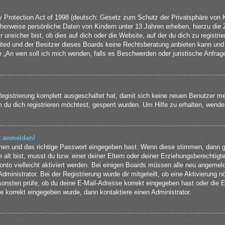
Protection Act of 1998 (deutsch: Gesetz zum Schutz der Privatsphäre von Ki
cherweise persönliche Daten von Kindern unter 13 Jahren erheben, hierzu die
nsicher bist, ob dies auf dich oder die Website, auf der du dich zu registrier
ted und der Besitzer dieses Boards keine Rechtsberatung anbieten kann und n
rage „An wen soll ich mich wenden, falls es Beschwerden oder juristische Anfr
Registrierung komplett ausgeschaltet hat, damit sich keine neuen Benutzer 
du dich registrieren möchtest, gesperrt wurden. Um Hilfe zu erhalten, wende 
ht anmelden!
amen und das richtige Passwort eingegeben hast. Wenn diese stimmen, dann 
 alt bist, musst du bzw. einer deiner Eltern oder deiner Erziehungsberechtigt
onto vielleicht aktiviert werden. Bei einigen Boards müssen alle neu angemeld
ministrator. Bei der Registrierung wurde dir mitgeteilt, ob eine Aktivierung nö
sonsten prüfe, ob du deine E-Mail-Adresse korrekt eingegeben hast oder die E
e korrekt eingegeben wurde, dann kontaktiere einen Administrator.