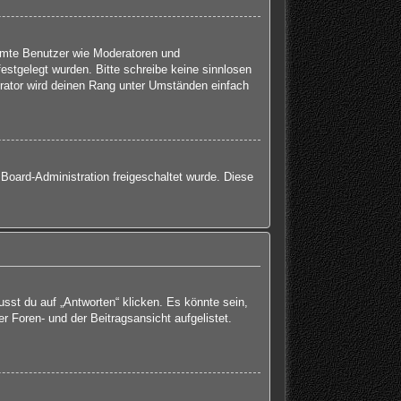
immte Benutzer wie Moderatoren und
estgelegt wurden. Bitte schreibe keine sinnlosen
rator wird deinen Rang unter Umständen einfach
 Board-Administration freigeschaltet wurde. Diese
st du auf „Antworten“ klicken. Es könnte sein,
r Foren- und der Beitragsansicht aufgelistet.