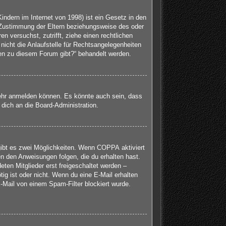
ndern im Internet von 1998) ist ein Gesetz in den
 Zustimmung der Eltern beziehungsweise des oder
en versuchst, zutrifft, ziehe einen rechtlichen
icht die Anlaufstelle für Rechtsangelegenheiten
agen zu diesem Forum gibt?“ behandelt werden.
mehr anmelden können. Es könnte auch sein, dass
dich an die Board-Administration.
gibt es zwei Möglichkeiten. Wenn
COPPA
aktiviert
en den Anweisungen folgen, die du erhalten hast.
eten Mitglieder erst freigeschaltet werden –
tig ist oder nicht. Wenn du eine E-Mail erhalten
-Mail von einem Spam-Filter blockiert wurde.