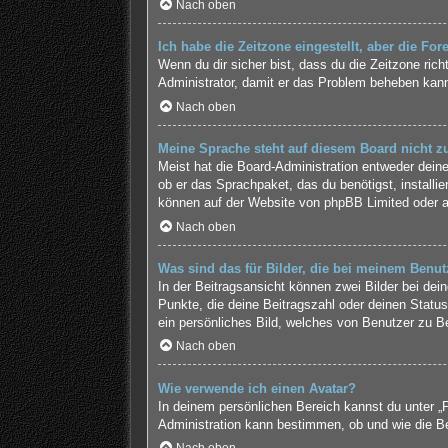
Nach oben
Ich habe die Zeitzone eingestellt, aber die Fo
Wenn du dir sicher bist, dass du die Zeitzone richt
Administrator, damit er das Problem beheben kan
Nach oben
Meine Sprache steht auf diesem Board nicht z
Meist hat die Board-Administration entweder deine
ob er das Sprachpaket, das du benötigst, installi
können auf der Website von
phpBB Limited
oder 
Nach oben
Was sind das für Bilder, die bei meinem Ben
In der Beitragsansicht können zwei Bilder bei de
Punkte, die deine Beitragszahl oder deinen Status
ein persönliches Bild, welches von Benutzer zu Be
Nach oben
Wie verwende ich einen Avatar?
In deinem persönlichen Bereich kannst du unter „P
Administration kann bestimmen, ob und wie die Be