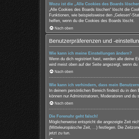
Wozu ist die „Alle Cookies des Boards lösche
„Alle Cookies des Boards löschen“ löscht die Coo
Funktionen, wie beispielsweise den „Gelesen“-Sta
helfen, wenn du die Cookies des Boards löscht.
Nach oben
Benutzerpräferenzen und -einstellu
Wie kann ich meine Einstellungen ändern?
Wenn du dich registriert hast, werden alle deine 
wird meist oben auf der Seite angezeigt, wenn du 
Nach oben
Wie kann ich verhindern, dass mein Benutzern
In deinem persönlichen Bereich findest du in den
können nur Administratoren, Moderatoren und du s
Nach oben
Die Forenuhr geht falsch!
Möglicherweise entspricht die angezeigte Zeit nich
(Mitteleuropäische Zeit, ...) festlegen. Die Zeitzo
jetzt zu tun.