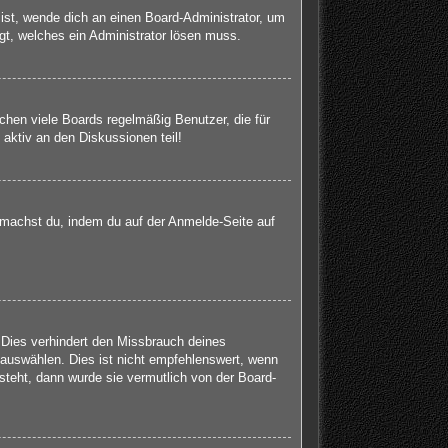
 ist, wende dich an einen Board-Administrator, um
egt, welches ein Administrator lösen muss.
chen viele Boards regelmäßig Benutzer, die für
aktiv an den Diskussionen teil!
s machst du, indem du auf der Anmelde-Seite auf
 Dies verhindert den Missbrauch deines
auswählen. Dies ist nicht empfehlenswert, wenn
steht, dann wurde sie vermutlich von der Board-