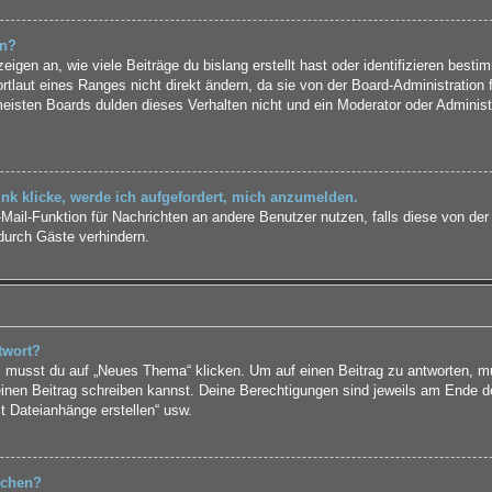
rn?
gen an, wie viele Beiträge du bislang erstellt hast oder identifizieren best
laut eines Ranges nicht direkt ändern, da sie von der Board-Administration f
isten Boards dulden dieses Verhalten nicht und ein Moderator oder Administ
nk klicke, werde ich aufgefordert, mich anzumelden.
E-Mail-Funktion für Nachrichten an andere Benutzer nutzen, falls diese von der
urch Gäste verhindern.
twort?
musst du auf „Neues Thema“ klicken. Um auf einen Beitrag zu antworten, mus
 einen Beitrag schreiben kannst. Deine Berechtigungen sind jeweils am Ende de
st Dateianhänge erstellen“ usw.
schen?