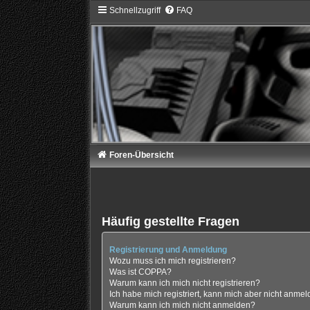
Schnellzugriff
FAQ
Foren-Übersicht
Häufig gestellte Fragen
Registrierung und Anmeldung
Wozu muss ich mich registrieren?
Was ist COPPA?
Warum kann ich mich nicht registrieren?
Ich habe mich registriert, kann mich aber nicht anmel
Warum kann ich mich nicht anmelden?