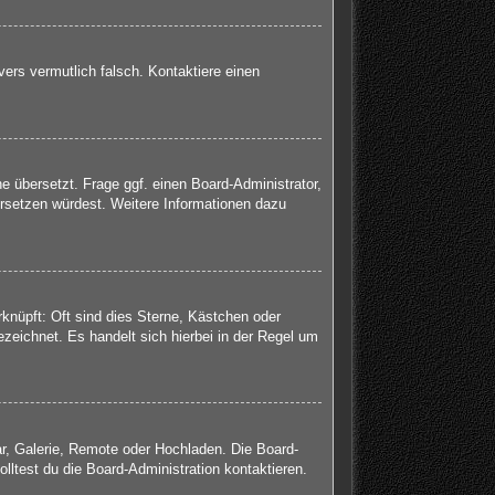
rvers vermutlich falsch. Kontaktiere einen
e übersetzt. Frage ggf. einen Board-Administrator,
bersetzen würdest. Weitere Informationen dazu
knüpft: Oft sind dies Sterne, Kästchen oder
zeichnet. Es handelt sich hierbei in der Regel um
ar, Galerie, Remote oder Hochladen. Die Board-
ltest du die Board-Administration kontaktieren.