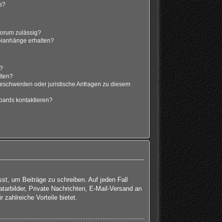
s?
Forum zulässig?
teianhänge erhalten?
t?
lten?
Beschwerden oder juristische Anfragen zu diesem
oards kontaktieren?
sst, um Beiträge zu schreiben. Auf jeden Fall
atarbilder, Private Nachrichten, E-Mail-Versand an
 zahlreiche Vorteile bietet.