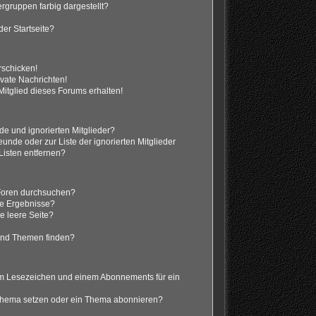
gruppen farbig dargestellt?
er Startseite?
rschicken!
vate Nachrichten!
itglied dieses Forums erhalten!
de und ignorierten Mitglieder?
eunde oder zur Liste der ignorierten Mitglieder
Listen entfernen?
 Foren durchsuchen?
ne Ergebnisse?
 leere Seite?
?
und Themen finden?
em Lesezeichen und einem Abonnements für ein
 Thema setzen oder ein Thema abonnieren?