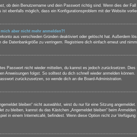
st, ob dein Benutzername und dein Passwort richtig sind. Wenn dies der Fall
 ist ebenfalls möglich, dass ein Konfigurationsproblem mit der Website vorli
nn mich aber nicht mehr anmelden?!
erkonto aus verschieden Gründen deaktiviert oder gelöscht hat. Außerdem lös
 die Datenbankgröße zu verringern. Registriere dich einfach erneut und nimm 
ltes Passwort nicht wieder mitteilen, du kannst es jedoch zurücksetzen. Die
en Anweisungen folgst. So solltest du dich schnell wieder anmelden können.
 Passwort zurückzusetzen, so wende dich an die Board-Administration.
meldet bleiben“ nicht auswählst, wirst du nur für eine Sitzung angemeldet.
et zu bleiben, kannst du das Kästchen „Angemeldet bleiben“ beim Anmelden 
iel in einem Internetcafé, befindest. Wenn diese Option nicht zur Verfügung 